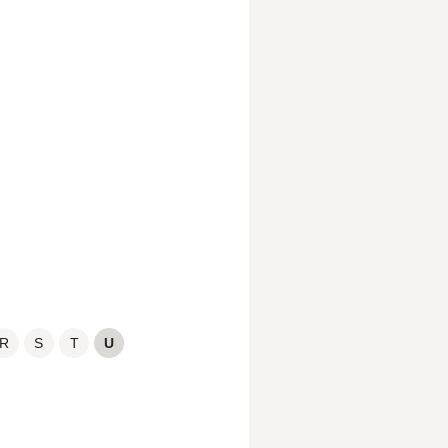
R
S
T
U