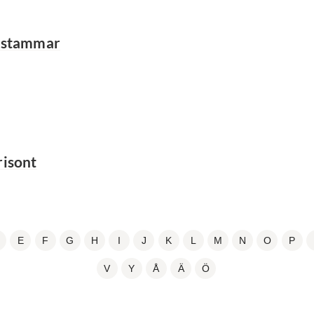
 stammar
risont
E
F
G
H
I
J
K
L
M
N
O
P
V
Y
Å
Ä
Ö