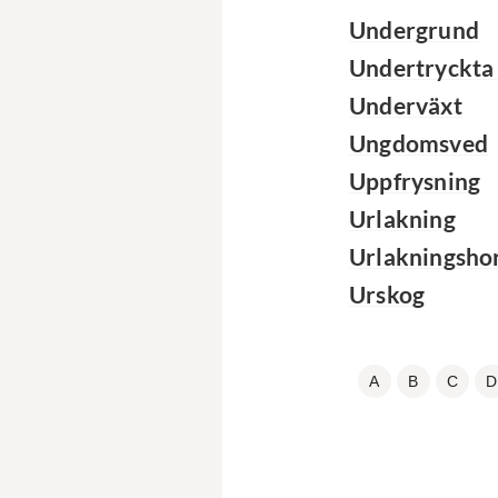
Undergrund
Undertryckta
Underväxt
Ungdomsved
Uppfrysning
Urlakning
Urlakningsho
Urskog
A
B
C
D