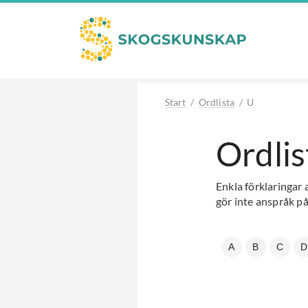
Start
/
Ordlista
/
U
Ordlis
Enkla förklaringar 
gör inte anspråk på
A
B
C
D