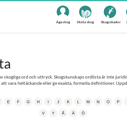
Äga skog
Sköta skog
Skogsskador
ta
av skogliga ord och uttryck. Skogskunskaps ordlista är inte jurid
 att vara heltäckande eller ge exakta, formella definitioner. Upp
E
F
G
H
I
J
K
L
M
N
O
P
V
Y
Å
Ä
Ö