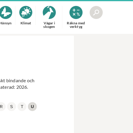
Hänsyn
Klimat
Vägar i
Räkna med
skogen
verktyg
iskt bindande och
daterad: 2026.
R
S
T
U