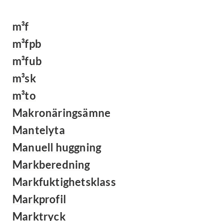
m³f
m³fpb
m³fub
m³sk
m³to
Makronäringsämne
Mantelyta
Manuell huggning
Markberedning
Markfuktighetsklass
Markprofil
Marktryck