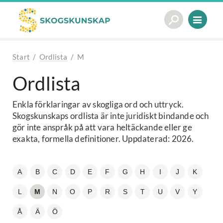
Start
/
Ordlista
/
M
Ordlista
Enkla förklaringar av skogliga ord och uttryck.
Skogskunskaps ordlista är inte juridiskt bindande och
gör inte anspråk på att vara heltäckande eller ge
exakta, formella definitioner. Uppdaterad: 2026.
A
B
C
D
E
F
G
H
I
J
K
L
M
N
O
P
R
S
T
U
V
Y
Å
Ä
Ö