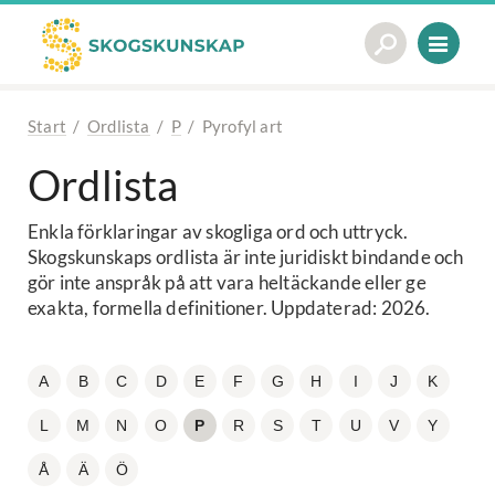
Start
/
Ordlista
/
P
/
Pyrofyl art
Ordlista
Enkla förklaringar av skogliga ord och uttryck.
Skogskunskaps ordlista är inte juridiskt bindande och
gör inte anspråk på att vara heltäckande eller ge
exakta, formella definitioner. Uppdaterad: 2026.
A
B
C
D
E
F
G
H
I
J
K
L
M
N
O
P
R
S
T
U
V
Y
Å
Ä
Ö