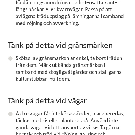
fördämningsanordningar och stensatta kanter
längs bäckar eller kvarnvägar. Passa på att
avlägsna träduppslag på lämningarna i samband
med röjning och avverkning.
Tänk på detta vid gränsmärken
Skötsel av gränsmärken är enkel, ta bort träden
från dem. Märk ut kända gränsmärken i
samband med skogliga åtgärder och ställ gärna
kulturstubbar intill dem.
Tänk på detta vid vägar
Äldre vägar får inte köras sönder, markberedas,
täckas med ris eller planteras på. Använd inte
gamla vägar vid uttransport av virke. Ta gärna
bort sly och träd vid röjning, gallring och