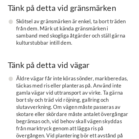
Tänk på detta vid gränsmärken
Skötsel av gränsmärken är enkel, ta bort träden
från dem. Märk ut kända gränsmärken i
samband med skogliga åtgärder och ställ gärna
kulturstubbar intill dem.
Tänk på detta vid vägar
Äldre vägar får inte köras sönder, markberedas,
täckas med ris eller planteras på. Använd inte
gamla vägar vid uttransport av virke. Ta gärna
bort sly och träd vid röjning, gallring och
slutavverkning. Om vägen måste passeras av
skotare eller skördare måste antalet övergångar
begränsas och, vid behov skall vägen skyddas
från marktryck genom att lägga ris på
övergången. Vid plantering bör ett avstånd på