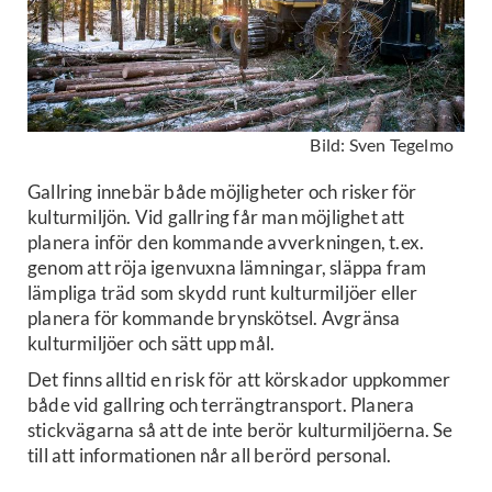
Bild: Sven Tegelmo
Gallring innebär både möjligheter och risker för
kulturmiljön. Vid gallring får man möjlighet att
planera inför den kommande avverkningen, t.ex.
genom att röja igenvuxna lämningar, släppa fram
lämpliga träd som skydd runt kulturmiljöer eller
planera för kommande brynskötsel. Avgränsa
kulturmiljöer och sätt upp mål.
Det finns alltid en risk för att körskador uppkommer
både vid gallring och terrängtransport. Planera
stickvägarna så att de inte berör kulturmiljöerna. Se
till att informationen når all berörd personal.