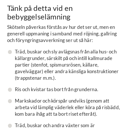
Tänk på detta vid en
bebyggelselämning
Skötseln påverkas förstås av hur det ser ut, men en
generell uppmaning i samband med röjning, gallring
och föryngringsavverkning ser ut så här:
Träd, buskar och sly avlägsnas från alla hus- och
källargrunder, särskilt på och intill kallmurade
partier (stenfot, spismursrösen, källare,
gavelväggar) eller andra känsliga konstruktioner
(trappstenar m.m.).
Ris och kvistar tas bort från grunderna.
Markskador och körspår undviks (genom att
arbeta vid lämplig väderlek eller köra på risbädd,
kom bara ihåg att ta bort riset efteråt).
Träd, buskar och andra växter som är