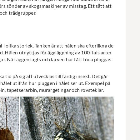
körs sönder av skogsmaskiner av misstag. Ett sätt att
 och trädgrupper.
 i olika storlek. Tanken är att hålen ska efterlikna de
d. Hålen utnyttjas för äggläggning av 100-tals arter
gar. När äggen lagts och larven har fått föda pluggas
ka tid på sig att utvecklas till färdig insekt. Det går
hålet utifrån hur pluggen i hålet ser ut. Exempel på
in, tapetserarbin, murargetingar och rovsteklar.