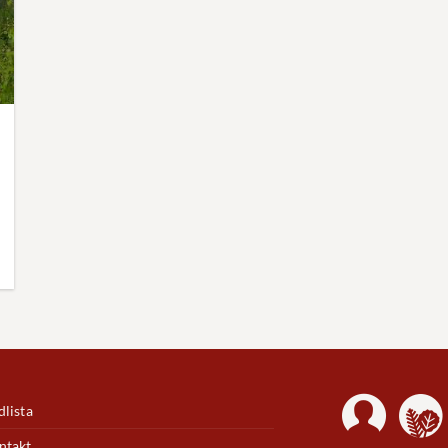
lista
ntakt