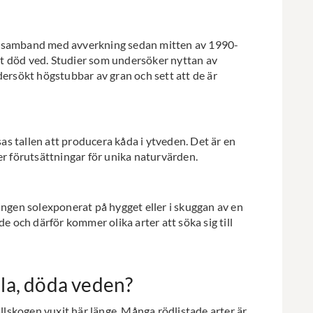
i samband med avverkning sedan mitten av 1990-
t död ved. Studier som undersöker nyttan av
dersökt högstubbar av gran och sett att de är
sas tallen att producera kåda i ytveden. Det är en
er förutsättningar för unika naturvärden.
ingen solexponerat på hygget eller i skuggan av en
de och därför kommer olika arter att söka sig till
la, döda veden?
allskogen vuxit här länge. Många rödlistade arter är