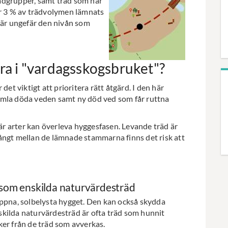
ädgrupper, samt träd som har
är 3 % av trädvolymen lämnats
t är ungefär den nivån som
era i "vardagsskogsbruket"?
det viktigt att prioritera rätt åtgärd. I den här
n gamla döda veden samt ny död ved som får ruttna
r arter kan överleva hyggesfasen. Levande träd är
ångt mellan de lämnade stammarna finns det risk att
r som enskilda naturvärdesträd
öppna, solbelysta hygget. Den kan också skydda
kilda naturvärdesträd är ofta träd som hunnit
ker från de träd som avverkas.