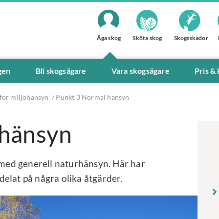
Äga skog
Sköta skog
Skogsskador
gen
Bli skogsägare
Vara skogsägare
Pris &
 för miljöhänsyn
/
Punkt 3 Normal hänsyn
 hänsyn
e med generell naturhänsyn. Här har
elat på några olika åtgärder.