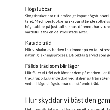
Högstubbar
Skogsbruket har rutinmässigt kapat högstubbar 
talet. Med högstubbarna skapas stående solbelys
högstubbar på just tall saknas, däremot har vi un
värdefulla för en del rödlistade arter.
Katade träd
När vi skalar av barken i strimmor på en tall stres
naturlig läkningsprocess. Då bildas tjärved som g
Fällda träd som blir lågor
Här fäller vi träd och lämnar dem på marken - ant
trädgrupp. Liggande död ved skiljer sig från ståen
veden i lågor, högstubbar och stående träd.
Hur skyddar vi bäst den gam
Det finns riktigt gamla lågor som vittnar om att t