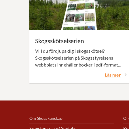
Skogsskötselserien
Vill du fördjupa dig i skogsskötsel?
Skogsskötselserien på Skogsstyrelsens
webbplats innehåller böcker i pdf-format...
Läs mer
Om Skogskunskap
Ord
Skogskunskap på Youtube
Ko