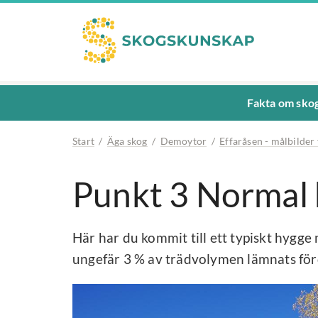
Fakta om sko
Start
/
Äga skog
/
Demoytor
/
Effaråsen - målbilder
Punkt 3 Normal
Här har du kommit till ett typiskt hygg
ungefär 3 % av trädvolymen lämnats förd