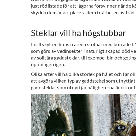
just rödlistade för att lågorna försvinner när de 
skydda dem är att placera dem i närheten av träd
Steklar vill ha högstubbar
Intill skylten finns trärena stolpar med borrade hål
som görs av vedinsekter i naturligt skapad död ve
av solitära gaddsteklar, till exempel bin och getin
öppningen igen.
Olika arter vill ha olika storlek på hålet och tar oli
att avgöra vilken typ av gaddstekel som utnyttjat 
gaddsteklar som utnyttjar håligheterna är citronb