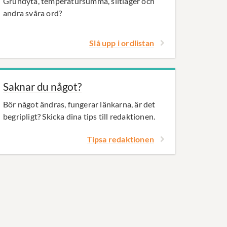
Grundyta, temperatursumma, slitlager och
andra svåra ord?
Slå upp i ordlistan
Saknar du något?
Bör något ändras, fungerar länkarna, är det
begripligt? Skicka dina tips till redaktionen.
Tipsa redaktionen