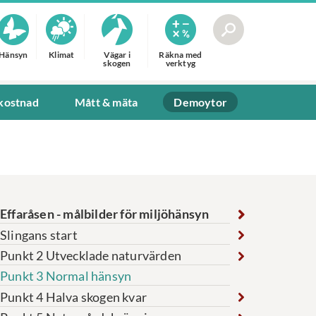
Hänsyn
Klimat
Vägar i
Räkna med
skogen
verktyg
 kostnad
Mått & mäta
Demoytor
Effaråsen - målbilder för miljöhänsyn
Slingans start
Punkt 2 Utvecklade naturvärden
Punkt 3 Normal hänsyn
Punkt 4 Halva skogen kvar