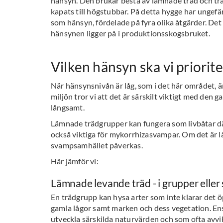
hänsyn. Den brukar bestå av lämnade träd och tr
kapats till högstubbar. På detta hygge har ungef
som hänsyn, fördelade på fyra olika åtgärder. De
hänsynen ligger på i produktionsskogsbruket.
Vilken hänsyn ska vi priorit
När hänsynsnivån är låg, som i det här området, är 
miljön tror vi att det är särskilt viktigt med de
långsamt.
Lämnade trädgrupper kan fungera som livbåtar dä
också viktiga för mykorrhizasvampar. Om det är l
svampsamhället påverkas.
Här jämför vi:
Lämnade levande träd - i grupper elle
En trädgrupp kan hysa arter som inte klarar det 
gamla lågor samt marken och dess vegetation. Ens
utveckla särskilda naturvärden och som ofta avvi