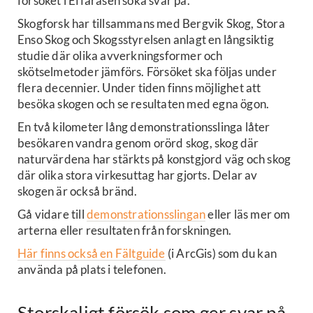
försöket i Effaråsen söka svar på.
Skogforsk har tillsammans med Bergvik Skog, Stora
Enso Skog och Skogsstyrelsen anlagt en långsiktig
studie där olika avverkningsformer och
skötselmetoder jämförs. Försöket ska följas under
flera decennier. Under tiden finns möjlighet att
besöka skogen och se resultaten med egna ögon.
En två kilometer lång demonstrationsslinga låter
besökaren vandra genom orörd skog, skog där
naturvärdena har stärkts på konstgjord väg och skog
där olika stora virkesuttag har gjorts. Delar av
skogen är också bränd.
Gå vidare till
demonstrationsslingan
eller läs mer om
arterna eller resultaten från forskningen.
Här finns också en Fältguide
(i ArcGis) som du kan
använda på plats i telefonen.
Storskaligt försök som ger svar på