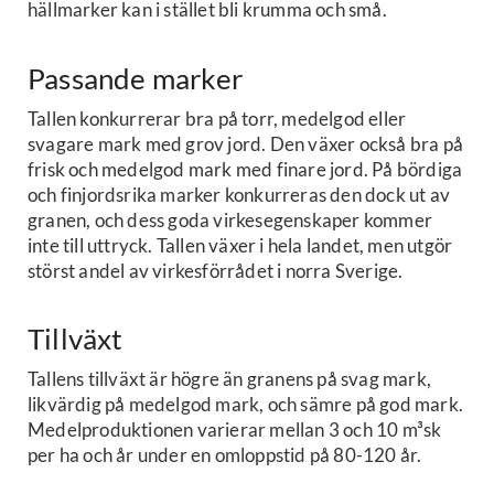
hällmarker kan i stället bli krumma och små.
Passande marker
Tallen konkurrerar bra på torr, medelgod eller
svagare mark med grov jord. Den växer också bra på
frisk och medelgod mark med finare jord. På bördiga
och finjordsrika marker konkurreras den dock ut av
granen, och dess goda virkesegenskaper kommer
inte till uttryck. Tallen växer i hela landet, men utgör
störst andel av virkesförrådet i norra Sverige.
Tillväxt
Tallens tillväxt är högre än granens på svag mark,
likvärdig på medelgod mark, och sämre på god mark.
Medelproduktionen varierar mellan 3 och 10 m³sk
per ha och år under en omloppstid på 80-120 år.