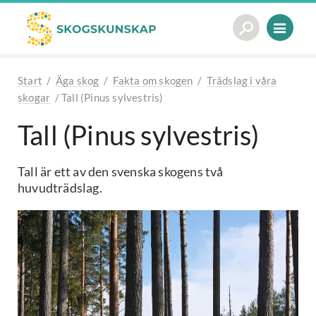
Start
/
Äga skog
/
Fakta om skogen
/
Trädslag i våra
skogar
/
Tall (Pinus sylvestris)
Tall (Pinus sylvestris)
Tall är ett av den svenska skogens två
huvudträdslag.