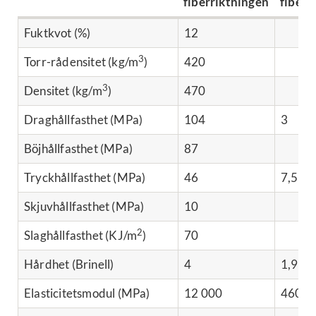
fiberriktningen
fiberr
Fuktkvot (%)
12
3
Torr-rådensitet (kg/m
)
420
3
Densitet (kg/m
)
470
Draghållfasthet (MPa)
104
3
Böjhållfasthet (MPa)
87
Tryckhållfasthet (MPa)
46
7,5
Skjuvhållfasthet (MPa)
10
2
Slaghållfasthet (KJ/m
)
70
Hårdhet (Brinell)
4
1,9
Elasticitetsmodul (MPa)
12 000
460