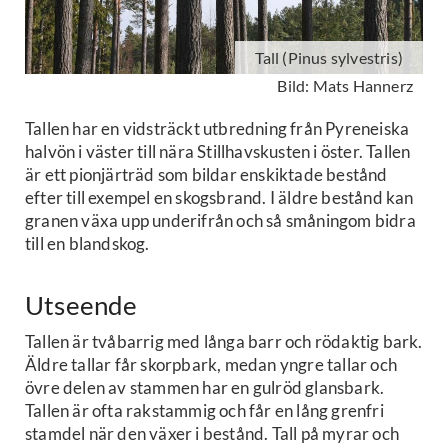
Tall (Pinus sylvestris)
Bild: Mats Hannerz
Tallen har en vidsträckt utbredning från Pyreneiska
halvön i väster till nära Stillhavskusten i öster. Tallen
är ett pionjärträd som bildar enskiktade bestånd
efter till exempel en skogsbrand. I äldre bestånd kan
granen växa upp underifrån och så småningom bidra
till en blandskog.
Utseende
Tallen är tvåbarrig med långa barr och rödaktig bark.
Äldre tallar får skorpbark, medan yngre tallar och
övre delen av stammen har en gulröd glansbark.
Tallen är ofta rakstammig och får en lång grenfri
stamdel när den växer i bestånd. Tall på myrar och