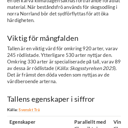
en del kärva klimatlägen saknas fortfarande förädlat
material. När beståndsfrö används för skogsodling i
norra Norrland bör det sydförflyttas för att öka
härdigheten.
Viktig för mångfalden
Tallen är en viktig värd för omkring 920 arter, varav
245 rödlistade. Ytterligare 530 arter nyttjar den.
Omkring 330 arter är specialiserade på tall, varav 89
av dessa är rödlistade (
Källa: Skogsstyrelsen 2025
).
Det är främst den döda veden som nyttjas av de
värdberoende arterna.
Tallens egenskaper i siffror
Källa:
Svenskt Trä
Egenskaper
Parallellt med
Vinkel