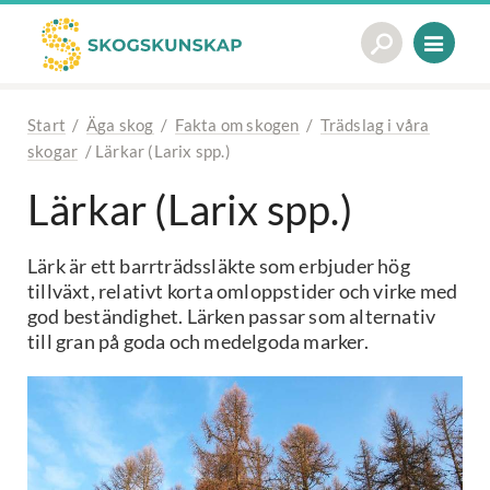
Start
/
Äga skog
/
Fakta om skogen
/
Trädslag i våra
skogar
/
Lärkar (Larix spp.)
Lärkar (Larix spp.)
Lärk är ett barrträdssläkte som erbjuder hög
tillväxt, relativt korta omloppstider och virke med
god beständighet. Lärken passar som alternativ
till gran på goda och medelgoda marker.