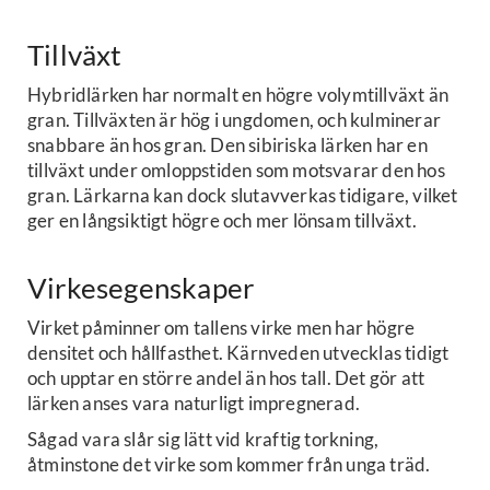
Tillväxt
Hybridlärken har normalt en högre volymtillväxt än
gran. Tillväxten är hög i ungdomen, och kulminerar
snabbare än hos gran. Den sibiriska lärken har en
tillväxt under omloppstiden som motsvarar den hos
gran. Lärkarna kan dock slutavverkas tidigare, vilket
ger en långsiktigt högre och mer lönsam tillväxt.
Virkesegenskaper
Virket påminner om tallens virke men har högre
densitet och hållfasthet. Kärnveden utvecklas tidigt
och upptar en större andel än hos tall. Det gör att
lärken anses vara naturligt impregnerad.
Sågad vara slår sig lätt vid kraftig torkning,
åtminstone det virke som kommer från unga träd.