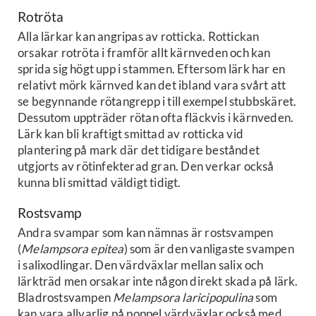
Rotröta
Alla lärkar kan angripas av rotticka. Rottickan
orsakar rotröta i framför allt kärnveden och kan
sprida sig högt upp i stammen. Eftersom lärk har en
relativt mörk kärnved kan det ibland vara svårt att
se begynnande rötangrepp i till exempel stubbskäret.
Dessutom uppträder rötan ofta fläckvis i kärnveden.
Lärk kan bli kraftigt smittad av rotticka vid
plantering på mark där det tidigare beståndet
utgjorts av rötinfekterad gran. Den verkar också
kunna bli smittad väldigt tidigt.
Rostsvamp
Andra svampar som kan nämnas är rostsvampen
(
Melampsora epitea
) som är den vanligaste svampen
i salixodlingar. Den värdväxlar mellan salix och
lärkträd men orsakar inte någon direkt skada på lärk.
Bladrostsvampen
Melampsora laricipopulina
som
kan vara allvarlig på poppel värdväxlar också med