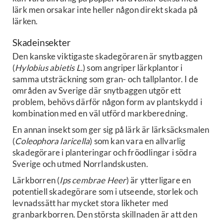
lärk men orsakar inte heller någon direkt skada på
lärken.
Skadeinsekter
Den kanske viktigaste skadegöraren är snytbaggen
(
Hylobius abietis L.
) som angriper lärkplantor i
samma utsträckning som gran- och tallplantor. I de
områden av Sverige där snytbaggen utgör ett
problem, behövs därför någon form av plantskydd i
kombination med en väl utförd markberedning.
En annan insekt som ger sig på lärk är lärksäcksmalen
(
Coleophora laricella
) som kan vara en allvarlig
skadegörare i planteringar och fröodlingar i södra
Sverige och utmed Norrlandskusten.
Lärkborren (
Ips cembrae Heer
) är ytterligare en
potentiell skadegörare som i utseende, storlek och
levnadssätt har mycket stora likheter med
granbarkborren. Den största skillnaden är att den