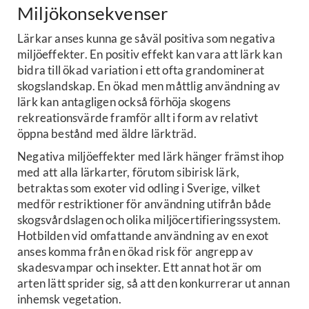
Miljökonsekvenser
Lärkar anses kunna ge såväl positiva som negativa
miljöeffekter. En positiv effekt kan vara att lärk kan
bidra till ökad variation i ett ofta grandominerat
skogslandskap. En ökad men måttlig användning av
lärk kan antagligen också förhöja skogens
rekreationsvärde framför allt i form av relativt
öppna bestånd med äldre lärkträd.
Negativa miljöeffekter med lärk hänger främst ihop
med att alla lärkarter, förutom sibirisk lärk,
betraktas som exoter vid odling i Sverige, vilket
medför restriktioner för användning utifrån både
skogsvårdslagen och olika miljöcertifieringssystem.
Hotbilden vid omfattande användning av en exot
anses komma från en ökad risk för angrepp av
skadesvampar och insekter. Ett annat hot är om
arten lätt sprider sig, så att den konkurrerar ut annan
inhemsk vegetation.