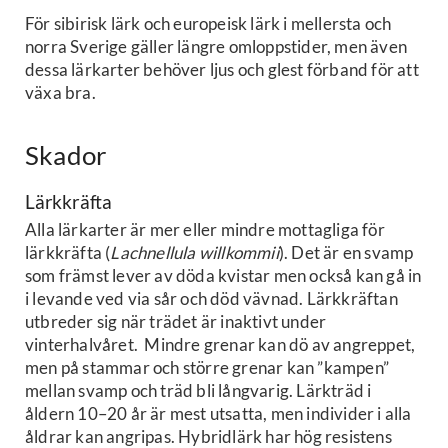
För sibirisk lärk och europeisk lärk i mellersta och
norra Sverige gäller längre omloppstider, men även
dessa lärkarter behöver ljus och glest förband för att
växa bra.
Skador
Lärkkräfta
Alla lärkarter är mer eller mindre mottagliga för
lärkkräfta (
Lachnellula willkommii
). Det är en svamp
som främst lever av döda kvistar men också kan gå in
i levande ved via sår och död vävnad. Lärkkräftan
utbreder sig när trädet är inaktivt under
vinterhalvåret. Mindre grenar kan dö av angreppet,
men på stammar och större grenar kan ”kampen”
mellan svamp och träd bli långvarig. Lärkträd i
åldern 10–20 år är mest utsatta, men individer i alla
åldrar kan angripas. Hybridlärk har hög resistens