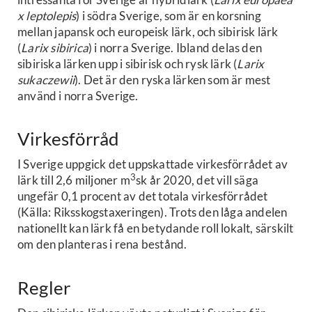
x leptolepis
) i södra Sverige, som är en korsning
mellan japansk och europeisk lärk, och sibirisk lärk
(
Larix sibirica
) i norra Sverige. Ibland delas den
sibiriska lärken upp i sibirisk och rysk lärk (
Larix
sukaczewii
). Det är den ryska lärken som är mest
använd i norra Sverige.
Virkesförråd
I Sverige uppgick det uppskattade virkesförrådet av
3
lärk till 2,6 miljoner m
sk år 2020, det vill säga
ungefär 0,1 procent av det totala virkesförrådet
(Källa: Riksskogstaxeringen). Trots den låga andelen
nationellt kan lärk få en betydande roll lokalt, särskilt
om den planteras i rena bestånd.
Regler