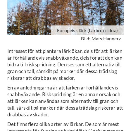
Europeisk lärk (Larix decidua)
Bild: Mats Hannerz
Intresset för att plantera lärk ökar, dels för att lärken
är förhållandevis snabbväxande, dels för att den kan
bidra till riskspridning. Den ses som ett alternativ till
gran och tall, särskilt på marker där dessa trädslag
riskerar att drabbas av skador.
En av anledningarna är att lärken är förhållandevis
snabbväxande. Riskspridning är en annan orsak och
att lärken kan användas som alternativ till gran och
tall, särskilt på marker där dessa trädslag riskerar att
drabbas av skador.
Det finns flera olika arter av lärkar. De som är mest
intressanta för Sverige är hybridlärk (
Larix europaea