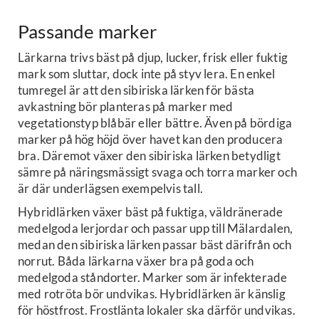
Passande marker
Lärkarna trivs bäst på djup, lucker, frisk eller fuktig
mark som sluttar, dock inte på styv lera. En enkel
tumregel är att den sibiriska lärken för bästa
avkastning bör planteras på marker med
vegetationstyp blåbär eller bättre. Även på bördiga
marker på hög höjd över havet kan den producera
bra. Däremot växer den sibiriska lärken betydligt
sämre på näringsmässigt svaga och torra marker och
är där underlägsen exempelvis tall.
Hybridlärken växer bäst på fuktiga, väldränerade
medelgoda lerjordar och passar upp till Mälardalen,
medan den sibiriska lärken passar bäst därifrån och
norrut. Båda lärkarna växer bra på goda och
medelgoda ståndorter. Marker som är infekterade
med rotröta bör undvikas. Hybridlärken är känslig
för höstfrost. Frostlänta lokaler ska därför undvikas.