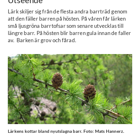
Lärk skiljer sig från de flesta andra barrträd genom
att den fäller barren på hösten. På våren får lärken
små ljusgröna barrtofsar som senare utvecklas till
längre barr. På hösten blir barren gula innan de faller
av. Barken är grov och fårad.
Lärkens kottar bland nyutslagna barr. Foto: Mats Hannerz.