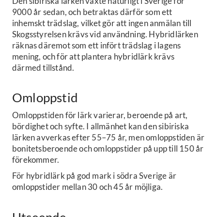
Den sibiriska lärken växte naturligt i Sverige för
9000 år sedan, och betraktas därför som ett
inhemskt trädslag, vilket gör att ingen anmälan till
Skogsstyrelsen krävs vid användning. Hybridlärken
räknas däremot som ett infört trädslag i lagens
mening, och för att plantera hybridlärk krävs
därmed tillstånd.
Omloppstid
Omloppstiden för lärk varierar, beroende på art,
bördighet och syfte. I allmänhet kan den sibiriska
lärken avverkas efter 55–75 år, men omloppstiden är
bonitetsberoende och omloppstider på upp till 150 år
förekommer.
För hybridlärk på god mark i södra Sverige är
omloppstider mellan 30 och 45 år möjliga.
Utseende