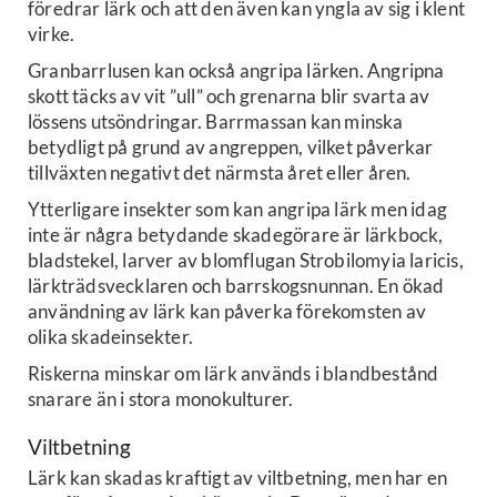
föredrar lärk och att den även kan yngla av sig i klent
virke.
Granbarrlusen kan också angripa lärken. Angripna
skott täcks av vit ”ull” och grenarna blir svarta av
lössens utsöndringar. Barrmassan kan minska
betydligt på grund av angreppen, vilket påverkar
tillväxten negativt det närmsta året eller åren.
Ytterligare insekter som kan angripa lärk men idag
inte är några betydande skadegörare är lärkbock,
bladstekel, larver av blomflugan Strobilomyia laricis,
lärkträdsvecklaren och barrskogsnunnan. En ökad
användning av lärk kan påverka förekomsten av
olika skadeinsekter.
Riskerna minskar om lärk används i blandbestånd
snarare än i stora monokulturer.
Viltbetning
Lärk kan skadas kraftigt av viltbetning, men har en