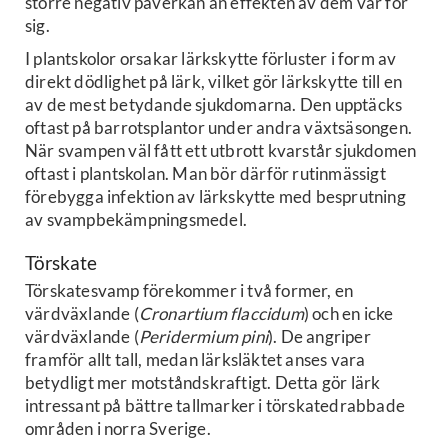
större negativ påverkan än effekten av dem var för
sig.
I plantskolor orsakar lärkskytte förluster i form av
direkt dödlighet på lärk, vilket gör lärkskytte till en
av de mest betydande sjukdomarna. Den upptäcks
oftast på barrotsplantor under andra växtsäsongen.
När svampen väl fått ett utbrott kvarstår sjukdomen
oftast i plantskolan. Man bör därför rutinmässigt
förebygga infektion av lärkskytte med besprutning
av svampbekämpningsmedel.
Törskate
Törskatesvamp förekommer i två former, en
värdväxlande (
Cronartium flaccidum
) och en icke
värdväxlande (
Peridermium pini
). De angriper
framför allt tall, medan lärksläktet anses vara
betydligt mer motståndskraftigt. Detta gör lärk
intressant på bättre tallmarker i törskatedrabbade
områden i norra Sverige.