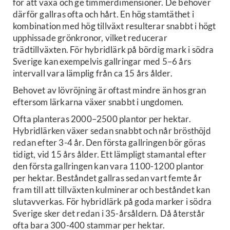
för att växa och ge timmerdimensioner. De behöver
därför gallras ofta och hårt. En hög stamtäthet i
kombination med hög tillväxt resulterar snabbt i högt
upphissade grönkronor, vilket reducerar
trädtillväxten. För hybridlärk på bördig mark i södra
Sverige kan exempelvis gallringar med 5–6 års
intervall vara lämplig från ca 15 års ålder.
Behovet av lövröjning är oftast mindre än hos gran
eftersom lärkarna växer snabbt i ungdomen.
Ofta planteras 2000–2500 plantor per hektar.
Hybridlärken växer sedan snabbt och når brösthöjd
redan efter 3-4 år. Den första gallringen bör göras
tidigt, vid 15 års ålder. Ett lämpligt stamantal efter
den första gallringen kan vara 1100-1200 plantor
per hektar. Beståndet gallras sedan vart femte år
fram till att tillväxten kulminerar och beståndet kan
slutavverkas. För hybridlärk på goda marker i södra
Sverige sker det redan i 35-årsåldern. Då återstår
ofta bara 300-400 stammar per hektar.