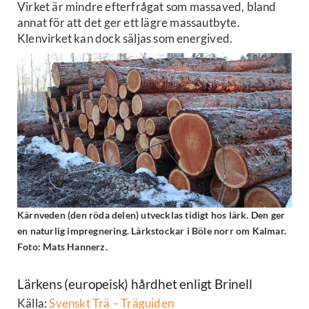
Virket är mindre efterfrågat som massaved, bland
annat för att det ger ett lägre massautbyte.
Klenvirket kan dock säljas som energived.
Kärnveden (den röda delen) utvecklas tidigt hos lärk. Den ger
en naturlig impregnering. Lärkstockar i Böle norr om Kalmar.
Foto: Mats Hannerz.
Lärkens (europeisk) hårdhet enligt Brinell
Källa:
Svenskt Trä – Träguiden