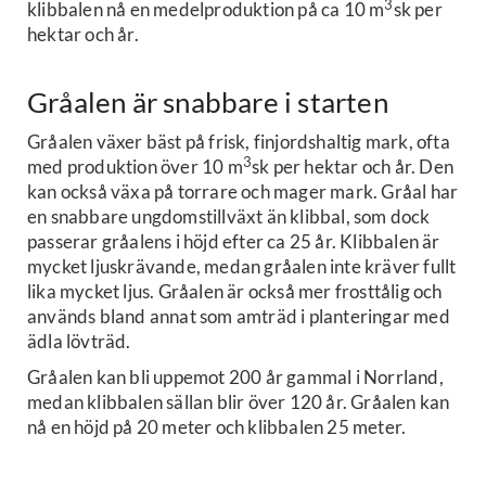
3
klibbalen nå en medelproduktion på ca 10 m
sk per
hektar och år.
Gråalen är snabbare i starten
Gråalen växer bäst på frisk, finjordshaltig mark, ofta
3
med produktion över 10 m
sk per hektar och år. Den
kan också växa på torrare och mager mark. Gråal har
en snabbare ungdomstillväxt än klibbal, som dock
passerar gråalens i höjd efter ca 25 år. Klibbalen är
mycket ljuskrävande, medan gråalen inte kräver fullt
lika mycket ljus. Gråalen är också mer frosttålig och
används bland annat som amträd i planteringar med
ädla lövträd.
Gråalen kan bli uppemot 200 år gammal i Norrland,
medan klibbalen sällan blir över 120 år. Gråalen kan
nå en höjd på 20 meter och klibbalen 25 meter.