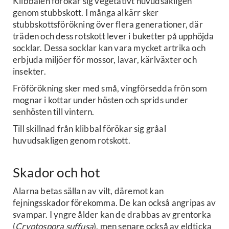
Klibbalen förökar sig vegetativt huvudsakligen
genom stubbskott. I många alkärr sker
stubbskottsförökning över flera generationer, där
träden och dess rotskott lever i buketter på upphöjda
socklar. Dessa socklar kan vara mycket artrika och
erbjuda miljöer för mossor, lavar, kärlväxter och
insekter.
Fröförökning sker med små, vingförsedda frön som
mognar i kottar under hösten och sprids under
senhösten till vintern.
Till skillnad från klibbal förökar sig gråal
huvudsakligen genom rotskott.
Skador och hot
Alarna betas sällan av vilt, däremot kan
fejningsskador förekomma. De kan också angripas av
svampar. I yngre ålder kan de drabbas av grentorka
(
Cryptospora suffusa
), men senare också av eldticka