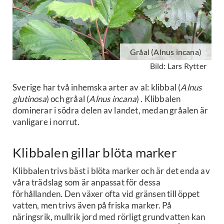
Gråal (Alnus incana)
Bild: Lars Rytter
Sverige har två inhemska arter av al: klibbal (
Alnus
glutinosa
) och gråal (
Alnus incana
) . Klibbalen
dominerar i södra delen av landet, medan gråalen är
vanligare i norrut.
Klibbalen gillar blöta marker
Klibbalen trivs bäst i blöta marker och är det enda av
våra trädslag som är anpassat för dessa
förhållanden. Den växer ofta vid gränsen till öppet
vatten, men trivs även på friska marker. På
näringsrik, mullrik jord med rörligt grundvatten kan