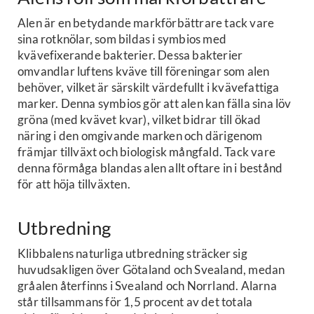
Alen är en betydande markförbättrare tack vare
sina rotknölar, som bildas i symbios med
kvävefixerande bakterier. Dessa bakterier
omvandlar luftens kväve till föreningar som alen
behöver, vilket är särskilt värdefullt i kvävefattiga
marker. Denna symbios gör att alen kan fälla sina löv
gröna (med kvävet kvar), vilket bidrar till ökad
näring i den omgivande marken och därigenom
främjar tillväxt och biologisk mångfald. Tack vare
denna förmåga blandas alen allt oftare in i bestånd
för att höja tillväxten.
Utbredning
Klibbalens naturliga utbredning sträcker sig
huvudsakligen över Götaland och Svealand, medan
gråalen återfinns i Svealand och Norrland. Alarna
står tillsammans för 1,5 procent av det totala