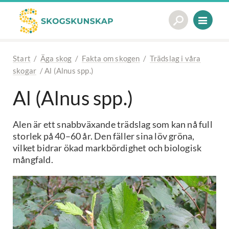
Start
/
Äga skog
/
Fakta om skogen
/
Trädslag i våra
skogar
/
Al (Alnus spp.)
Al (Alnus spp.)
Alen är ett snabbväxande trädslag som kan nå full
storlek på 40–60 år. Den fäller sina löv gröna,
vilket bidrar ökad markbördighet och biologisk
mångfald.