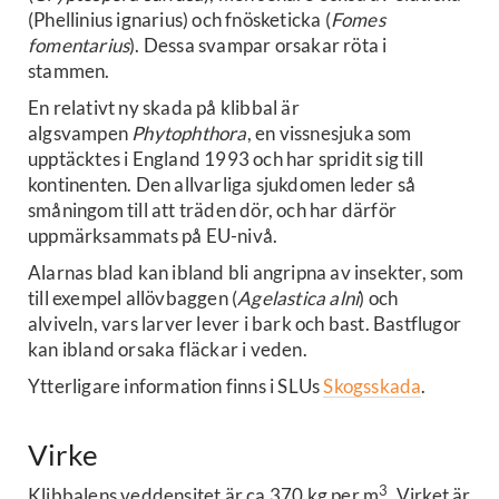
(Phellinius ignarius) och fnösketicka (
Fomes
fomentarius
). Dessa svampar orsakar röta i
stammen.
En relativt ny skada på klibbal är
algsvampen
Phytophthora
, en vissnesjuka som
upptäcktes i England 1993 och har spridit sig till
kontinenten. Den allvarliga sjukdomen leder så
småningom till att träden dör, och har därför
uppmärksammats på EU-nivå.
Alarnas blad kan ibland bli angripna av insekter, som
till exempel allövbaggen (
Agelastica alni
) och
alviveln, vars larver lever i bark och bast. Bastflugor
kan ibland orsaka fläckar i veden.
Ytterligare information finns i SLUs
Skogsskada
.
Virke
3
Klibbalens veddensitet är ca 370 kg per m
. Virket är