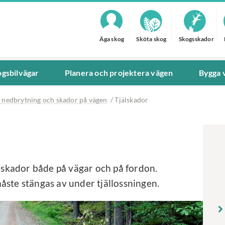
Äga skog
Sköta skog
Skogsskador
gsbilvägar
Planera och projektera vägen
Bygga 
, nedbrytning och skador på vägen
/
Tjälskador
a skador både på vägar och på fordon.
åste stängas av under tjällossningen.