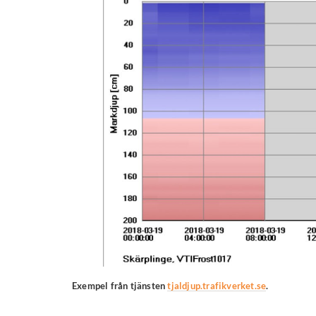
Exempel från tjänsten
tjaldjup.trafikverket.se
.