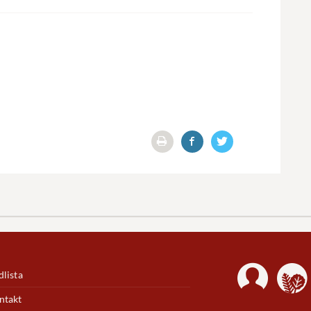
lista
ntakt