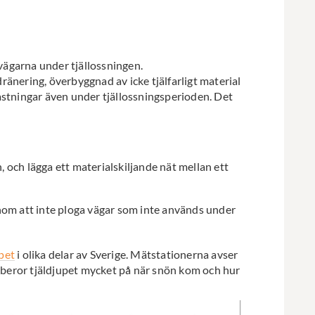
 vägarna under tjällossningen.
änering, överbyggnad av icke tjälfarligt material
elastningar även under tjällossningsperioden. Det
, och lägga ett materialskiljande nät mellan ett
enom att inte ploga vägar som inte används under
upet
i olika delar av Sverige. Mätstationerna avser
n beror tjäldjupet mycket på när snön kom och hur