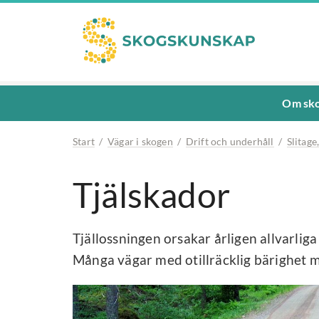
Om sko
Start
/
Vägar i skogen
/
Drift och underhåll
/
Slitage
Tjälskador
Tjällossningen orsakar årligen allvarlig
Många vägar med otillräcklig bärighet m