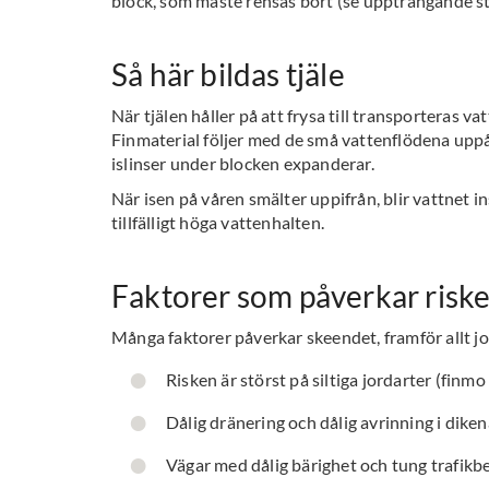
block, som måste rensas bort (se uppträngande st
Så här bildas tjäle
När tjälen håller på att frysa till transporteras vat
Finmaterial följer med de små vattenflödena uppåt
islinser under blocken expanderar.
När isen på våren smälter uppifrån, blir vattnet 
tillfälligt höga vattenhalten.
Faktorer som påverkar risken
Många faktorer påverkar skeendet, framför allt j
Risken är störst på siltiga jordarter (finmo
Dålig dränering och dålig avrinning i diken
Vägar med dålig bärighet och tung trafikbe