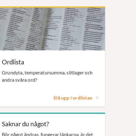
Ordlista
Grundyta, temperatursumma, slitlager och
andra svåra ord?
Slå upp i ordlistan
Saknar du något?
Bör något ändras, fungerar länkarna, är det