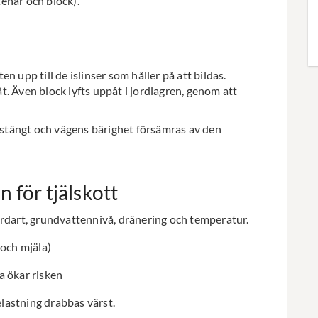
enar och block).
ten upp till de islinser som håller på att bildas.
. Även block lyfts uppåt i jordlagren, genom att
instängt och vägens bärighet försämras av den
 för tjälskott
ordart, grundvattennivå, dränering och temperatur.
 och mjäla)
a ökar risken
lastning drabbas värst.