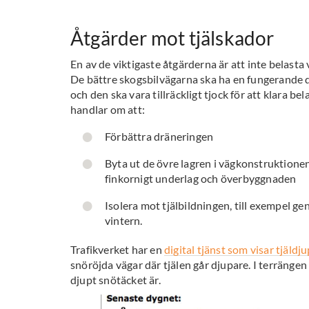
Åtgärder mot tjälskador
En av de viktigaste åtgärderna är att inte belasta
De bättre skogsbilvägarna ska ha en fungerande dr
och den ska vara tillräckligt tjock för att klara b
handlar om att:
Förbättra dräneringen
Byta ut de övre lagren i vägkonstruktionen
finkornigt underlag och överbyggnaden
Isolera mot tjälbildningen, till exempel g
vintern.
Trafikverket har en
digital tjänst som visar tjäldj
snöröjda vägar där tjälen går djupare. I terränge
djupt snötäcket är.