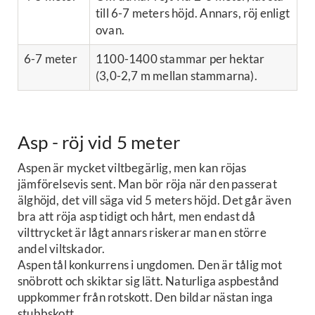
till 6-7 meters höjd. Annars, röj enligt
ovan.
6-7 meter
1100-1400 stammar per hektar
(3,0-2,7 m mellan stammarna).
Asp - röj vid 5 meter
Aspen är mycket viltbegärlig, men kan röjas
jämförelsevis sent. Man bör röja när den passerat
älghöjd, det vill säga vid 5 meters höjd. Det går även
bra att röja asp tidigt och hårt, men endast då
vilttrycket är lågt annars riskerar man en större
andel viltskador.
Aspen tål konkurrens i ungdomen. Den är tålig mot
snöbrott och skiktar sig lätt. Naturliga aspbestånd
uppkommer från rotskott. Den bildar nästan inga
stubbskott.