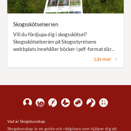
Skogsskötselserien
Vill du fördjupa dig i skogsskötsel?
Skogsskötselserien på Skogsstyrelsens
webbplats innehåller böcker i pdf-format där...
Läs mer
Vad är Skogskunskap
Skogskunskap är en guide och rådgivare som hjälper dig att