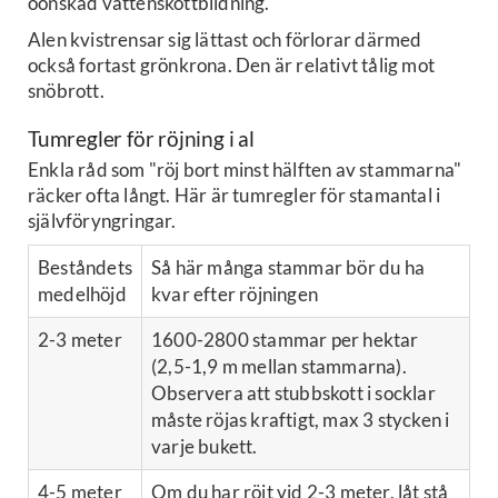
oönskad vattenskottbildning.
Alen kvistrensar sig lättast och förlorar därmed
också fortast grönkrona. Den är relativt tålig mot
snöbrott.
Tumregler för röjning i al
Enkla råd som "röj bort minst hälften av stammarna"
räcker ofta långt. Här är tumregler för stamantal i
självföryngringar.
Beståndets
Så här många stammar bör du ha
medelhöjd
kvar efter röjningen
2-3 meter
1600-2800 stammar per hektar
(2,5-1,9 m mellan stammarna).
Observera att stubbskott i socklar
måste röjas kraftigt, max 3 stycken i
varje bukett.
4-5 meter
Om du har röjt vid 2-3 meter, låt stå