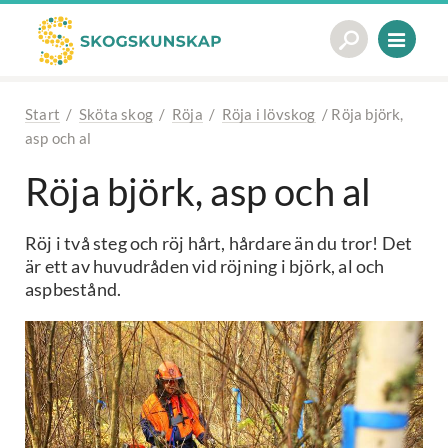
Start
/
Sköta skog
/
Röja
/
Röja i lövskog
/
Röja björk,
asp och al
Röja björk, asp och al
Röj i två steg och röj hårt, hårdare än du tror! Det
är ett av huvudråden vid röjning i björk, al och
aspbestånd.