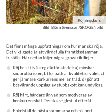
Röjningskurs
Bild: Björn Svensson/SKOGENbild
Det finns många uppfattningar om hur man ska röja.
Det viktigaste är att värdefulla framtidsstammar
friställs. Här nedan följer några grova riktlinjer.
Röj helst i två steg därför att det: a) minskar
snöbrottsrisken, b) förbättrar kvalitetsurvalet, c)
ger jämnare konkurrens mellan träd, d) gör att
besvärande uppslag av stubbskott kan undvikas.
Röj hårt, hårdare än vad som motiveras av
konkurrensskäl. Det ska se glest ut efteråt.
Enkelställ de bästa stammarna och röj bort