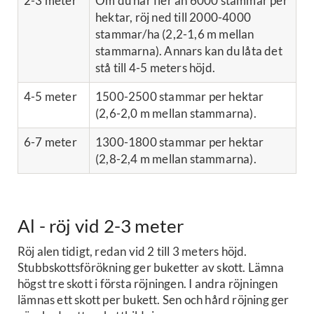
2-3 meter
Om du har fler än 6000 stammar per
hektar, röj ned till 2000-4000
stammar/ha (2,2-1,6 m mellan
stammarna). Annars kan du låta det
stå till 4-5 meters höjd.
4-5 meter
1500-2500 stammar per hektar
(2,6-2,0 m mellan stammarna).
6-7 meter
1300-1800 stammar per hektar
(2,8-2,4 m mellan stammarna).
Al - röj vid 2-3 meter
Röj alen tidigt, redan vid 2 till 3 meters höjd.
Stubbskottsförökning ger buketter av skott. Lämna
högst tre skott i första röjningen. I andra röjningen
lämnas ett skott per bukett. Sen och hård röjning ger