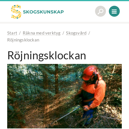
Start
/
Räkna med verktyg
/
Skogsvård
/
Röjningsklockan
Röjningsklockan