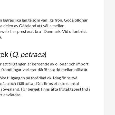
an lagras lika länge som vanliga frön. Goda ollonår
ra delen av Götaland att välja mellan.
weiz har presterat bra i Danmark. Vid ollonbrist
.
ek (
Q. petraea
)
ör att tillgången är beroende av ollonår och import
 fröodlingar varierar därför starkt mellan olika år.
öka tillgången på förädlad ek. Idag finns två
såsa och Gälltofta). Det finns ett stort antal
i Svealand. För bergek finns åtta frötäktsbestånd i
ler användas.