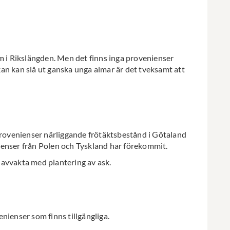
m i Rikslängden. Men det finns inga provenienser
an kan slå ut ganska unga almar är det tveksamt att
 provenienser närliggande frötäktsbestånd i Götaland
ienser från Polen och Tyskland har förekommit.
 avvakta med plantering av ask.
nienser som finns tillgängliga.