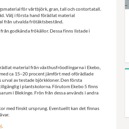
smaterial för vårtbjörk, gran, tall och contortatall.
d. Välj i första hand förädlat material
l från utvalda frötäktsbestånd.
ån godkända frökällor. Dessa finns listade i
rädlat material från växthusfröodlingarna i Ekebo,
 med ca 15–20 procent jämfört med oförädlade
s urval av testade björkkloner. Den första
illgänglig i plantskolorna. Förutom Ekebo 5 finns
Asarum i Blekinge. Frön från dessa används i andra
 med finskt ursprung. Eventuellt kan det finnas
ävar.
l
.