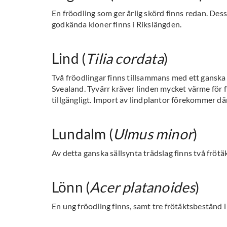
En fröodling som ger årlig skörd finns redan. Des
godkända kloner finns i Rikslängden.
Lind (
Tilia cordata
)
Två fröodlingar finns tillsammans med ett ganska
Svealand. Tyvärr kräver linden mycket värme för 
tillgängligt. Import av lindplantor förekommer där
Lundalm (
Ulmus minor
)
Av detta ganska sällsynta trädslag finns två fröt
Lönn (
Acer platanoides
)
En ung fröodling finns, samt tre frötäktsbestånd i