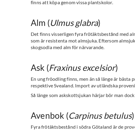
finns att köpa genom vissa plantskolor.
Alm (
Ulmus glabra
)
Det finns visserligen fyra frötäktsbestånd med al
som är resistenta mot almsjuka. Eftersom almsjuk
skogsodla med alm för närvarande.
Ask (
Fraxinus excelsior
)
En ung fröodling finns, men än så länge är bästa
respektive Svealand. Import av utländska proven
Så länge som askskottsjukan härjar bör man dock
Avenbok (
Carpinus betulus
)
Fyra frötäktsbestånd i södra Götaland är de prove