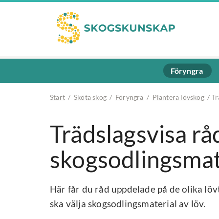
Föryngra
Start
/
Sköta skog
/
Föryngra
/
Plantera lövskog
/
Tr
Trädslagsvisa råd
skogsodlingsmate
Här får du råd uppdelade på de olika löv
ska välja skogsodlingsmaterial av löv.