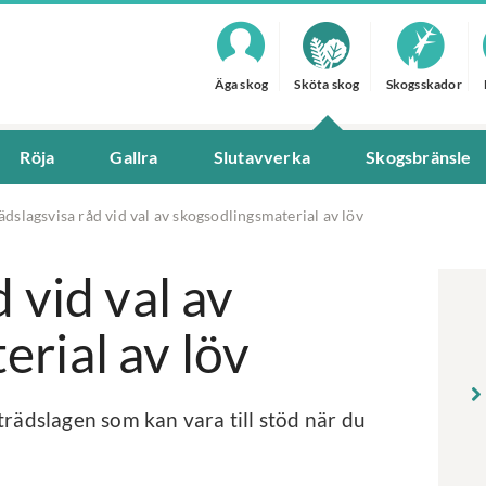
Äga skog
Sköta skog
Skogsskador
Röja
Gallra
Slutavverka
Skogsbränsle
ädslagsvisa råd vid val av skogsodlingsmaterial av löv
 vid val av
rial av löv
trädslagen som kan vara till stöd när du