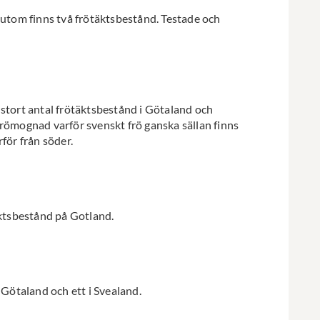
sutom finns två frötäktsbestånd. Testade och
 stort antal frötäktsbestånd i Götaland och
frömognad varför svenskt frö ganska sällan finns
för från söder.
äktsbestånd på Gotland.
 Götaland och ett i Svealand.