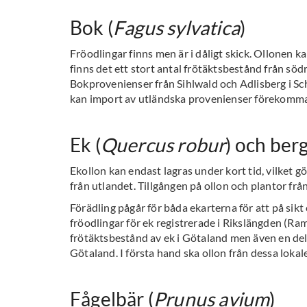
Bok (
Fagus sylvatica
)
Fröodlingar finns men är i dåligt skick. Ollonen k
finns det ett stort antal frötäktsbestånd från söd
Bokprovenienser från Sihlwald och Adlisberg i Sch
kan import av utländska provenienser förekomma
Ek (
Quercus robur
) och berg
Ekollon kan endast lagras under kort tid, vilket g
från utlandet. Tillgången på ollon och plantor från
Förädling pågår för båda ekarterna för att på sikt 
fröodlingar för ek registrerade i Rikslängden (Ram
frötäktsbestånd av ek i Götaland men även en del 
Götaland. I första hand ska ollon från dessa loka
Fågelbär (
Prunus avium
)