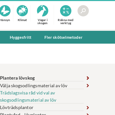
Hänsyn
Klimat
Vägar i
Räkna med
skogen
verktyg
Hyggesfritt
Fler skötselmetoder
Plantera lövskog
Välja skogsodlingsmaterial av löv
Trädslagsvisa råd vid val av
skogsodlingsmaterial av löv
Lövträdsplantor
Plantvård – lövplantor