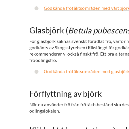
Godkända frötäktsområden med vårtbjörk
Glasbjörk (
Betula pubescen
För glasbjörk saknas svenskt förädlat frö, varför 
godkänts av Skogsstyrelsen (Rikslängd för godkän
rekommenderar vi också finskt frö. Ett bra alterna
fröodlingsfrö.
Godkända frötäktsområden med glasbjörk
Förflyttning av björk
När du använder frö från frötäktsbestånd ska de
odlingslokalen.