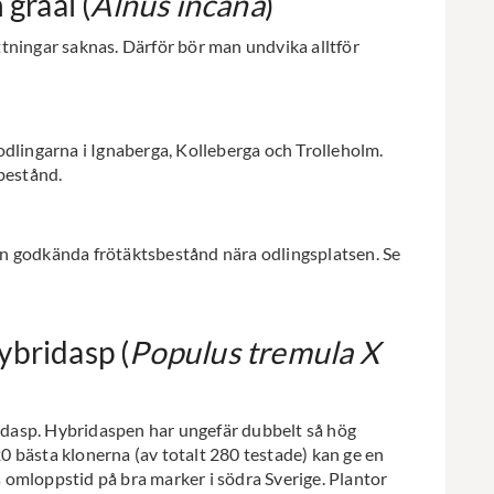
 gråal (
Alnus incana
)
tningar saknas. Därför bör man undvika alltför
odlingarna i Ignaberga, Kolleberga och Trolleholm.
bestånd.
n godkända frötäktsbestånd nära odlingsplatsen. Se
ybridasp (
Populus tremula X
dasp. Hybridaspen har ungefär dubbelt så hög
 bästa klonerna (av totalt 280 testade) kan ge en
 omloppstid på bra marker i södra Sverige. Plantor