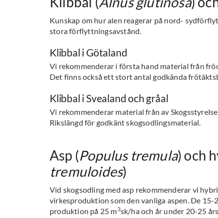
Klibbal (
Alnus glutinosa
) och
Kunskap om hur alen reagerar på nord- sydförflyt
stora förflyttningsavstånd.
Klibbal i Götaland
Vi rekommenderar i första hand material från frö
Det finns också ett stort antal godkända frötäkts
Klibbal i Svealand och gråal
Vi rekommenderar material från av Skogsstyrelse
Rikslängd för godkänt skogsodlingsmaterial.
Asp (
Populus tremula
) och h
tremuloides
)
Vid skogsodling med asp rekommenderar vi hybri
virkesproduktion som den vanliga aspen. De 15-20
3
produktion på 25 m
sk/ha och år under 20-25 års