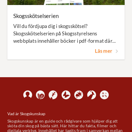
Skogsskötselserien
Vill du fördjupa dig i skogsskötsel?
Skogsskötselserien på Skogsstyrelsens
webbplats innehåller böcker i pdf-format där...
Läs mer
Vad är Skogskunskap
Skogskunskap är en guide och rådgivare som hjälper dig att
sköta din skog på bästa sätt. Här hittar du fakta, filmer och
digitala verktyg. Innehållet har tagits fram i samverkan mellan