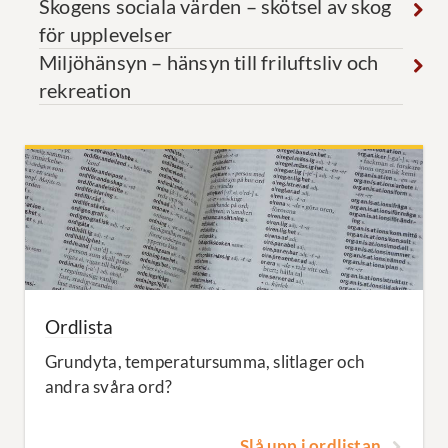
skogen
Skogens sociala värden – skötsel av skog
för upplevelser
Miljöhänsyn – hänsyn till friluftsliv och
rekreation
Ordlista
Grundyta, temperatursumma, slitlager och
andra svåra ord?
Slå upp i ordlistan