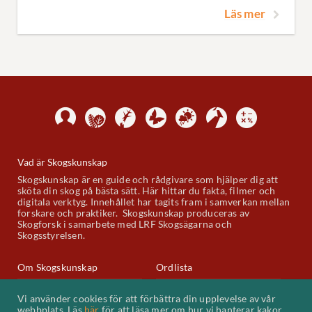
Läs mer
Vad är Skogskunskap
Skogskunskap är en guide och rådgivare som hjälper dig att
sköta din skog på bästa sätt. Här hittar du fakta, filmer och
digitala verktyg. Innehållet har tagits fram i samverkan mellan
forskare och praktiker. Skogskunskap produceras av
Skogforsk i samarbete med LRF Skogsägarna och
Skogsstyrelsen.
Om Skogskunskap
Ordlista
Skogskunskap på Youtube
Kontakt
Vi använder cookies för att förbättra din upplevelse av vår
webbplats. Läs
här
för att läsa mer om hur vi hanterar kakor