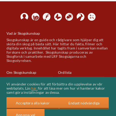
Vad är Skogskunskap
Skogskunskap är en guide och rådgivare som hjälper dig att
sköta din skog på bästa sätt. Här hittar du fakta, filmer och
digitala verktyg. Innehållet har tagits fram i samverkan mellan
forskare och praktiker. Skogskunskap produceras av
Skogforsk i samarbete med LRF Skogsägarna och
Skogsstyrelsen.
Om Skogskunskap
Ordlista
Skogskunskap på Youtube
Kontakt
Vi använder cookies för att förbättra din upplevelse av vår
webbplats. Läs
här
för att läsa mer om hur vi hanterar kakor
Kakor (cookies)
samt göra inställningar av dessa.
Acceptera alla kakor
Endast nödvändiga
Anpassa val