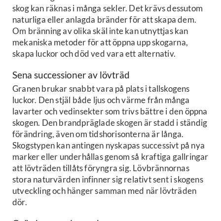
skog kan räknas i många sekler. Det krävs dessutom
naturliga eller anlagda bränder för att skapa dem.
Om bränning av olika skäl inte kan utnyttjas kan
mekaniska metoder för att öppna upp skogarna,
skapa luckor och död ved vara ett alternativ.
Sena successioner av lövträd
Granen brukar snabbt vara på plats i tallskogens
luckor. Den stjäl både ljus och värme från många
lavarter och vedinsekter som trivs bättre i den öppna
skogen. Den brandpräglade skogen är stadd i ständig
förändring, även om tidshorisonterna är långa.
Skogstypen kan antingen nyskapas successivt på nya
marker eller underhållas genom så kraftiga gallringar
att lövträden tillåts föryngra sig. Lövbrännornas
stora naturvärden infinner sig relativt sent i skogens
utveckling och hänger samman med när lövträden
dör.