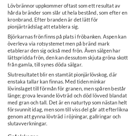
Lövbrännor uppkommer oftast som ett resultat av
hårda bränder som slår ut hela bestånd, som efter en
kronbrand. Efter branden är det lätt för
pionjärträdslag att etablera sig.
Björkarnas frön finns på plats i fröbanken. Aspen kan
överleva via rotsystemet men på bränd mark
etablerar den sig också med frön. Även sälgen har
lättspridda frön, den kan dessutom skjuta gröna skott
från gamla, till synes döda sälgar.
Slutresultatet blir en stamtät pionjärlövskog, där
enstaka tallar kan finnas. Med tiden minkar
lövinslaget till förmån för granen, men spåren består
länge; grova levande lövträd och död lövved blandat
med gran och tall. Det är en naturtyp som nästan helt
försvunnit idag, men som till viss del går att efterlikna
genom att gynna lövträd i röjningar, gallringar och
slutavverkningar.