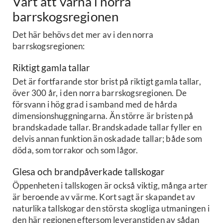
Värt att värna i norra
barrskogsregionen
Det här behövs det mer av i den norra
barrskogsregionen:
Riktigt gamla tallar
Det är fortfarande stor brist på riktigt gamla tallar,
över 300 år, i den norra barrskogsregionen. De
försvann i hög grad i samband med de hårda
dimensionshuggningarna. Än större är bristen på
brandskadade tallar. Brandskadade tallar fyller en
delvis annan funktion än oskadade tallar; både som
döda, som torrakor och som lågor.
Glesa och brandpåverkade tallskogar
Öppenheten i tallskogen är också viktig, många arter
är beroende av värme. Kort sagt är skapandet av
naturlika tallskogar den största skogliga utmaningen i
den här regionen eftersom leveranstiden av sådan