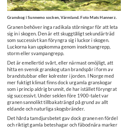
Granskog i Sunnemo socken, Värmland. Foto Mats Hannerz.
Granen behöver inga radikala störningar för att leta
sig in i skogen. Den är ett skuggtåligt sekundärträd
som successivt kan föryngra sig i luckor i skogen.
Luckorna kan uppkomma genom insektsangrepp,
storm eller svampangrepp.
Det är emellertid svårt, eller närmast omöjligt, att
hitta en svensk granskog utan brandspår i form av
brandstubbar eller kolrester i jorden. I Norge med
mer fuktigt klimat finns dock urgamla granskogar
som i princip aldrig brunnit, de har istället föryngrat
sig successivt. Under seklen före 1900-talet var
granen sannolikt tillbakaträngd på grund av allt
eldande och naturliga skogsbränder.
Det hårda tamdjursbetet gav dock granen en fördel
och riktigt gamla beteshagar och fäbodnära marker