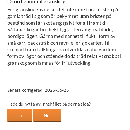
Orörd gammal granskog
För granskogens del är det inte den stora bristen på
gamla träd i sig som är bekymret utan bristen på
bestånd som får sköta sig självt för all framtid.
Sådana skogar bör helst ligga i terrängskyddade,
bördiga lägen. Gärna med närhet till fukt i form av
småkärr, bäckstråk och myr- eller sjökanter. Till
skillnad från i tallskogarna utvecklas naturvärden i
form av lågor och stående döda träd relativt snabbt i
granskog som lämnas för fri utveckling
Senast korrigerad: 2025-06-25
Hade du nytta av innehållet på denna sida?