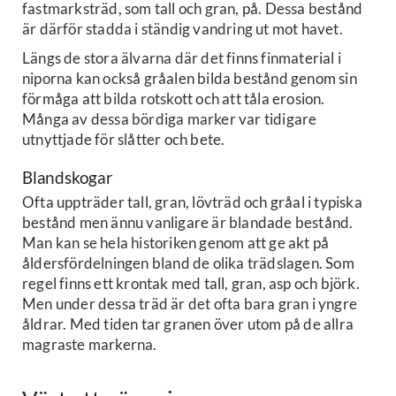
fastmarksträd, som tall och gran, på. Dessa bestånd
är därför stadda i ständig vandring ut mot havet.
Längs de stora älvarna där det finns finmaterial i
niporna kan också gråalen bilda bestånd genom sin
förmåga att bilda rotskott och att tåla erosion.
Många av dessa bördiga marker var tidigare
utnyttjade för slåtter och bete.
Blandskogar
Ofta uppträder tall, gran, lövträd och gråal i typiska
bestånd men ännu vanligare är blandade bestånd.
Man kan se hela historiken genom att ge akt på
åldersfördelningen bland de olika trädslagen. Som
regel finns ett krontak med tall, gran, asp och björk.
Men under dessa träd är det ofta bara gran i yngre
åldrar. Med tiden tar granen över utom på de allra
magraste markerna.