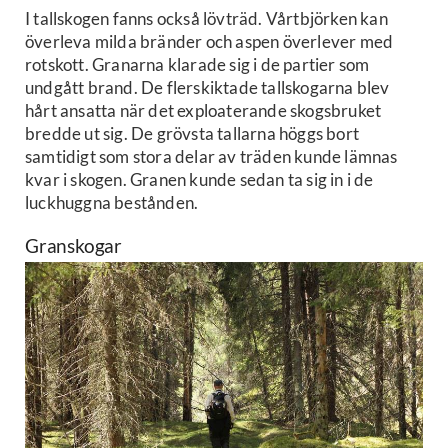
I tallskogen fanns också lövträd. Vårtbjörken kan
överleva milda bränder och aspen överlever med
rotskott. Granarna klarade sig i de partier som
undgått brand. De flerskiktade tallskogarna blev
hårt ansatta när det exploaterande skogsbruket
bredde ut sig. De grövsta tallarna höggs bort
samtidigt som stora delar av träden kunde lämnas
kvar i skogen. Granen kunde sedan ta sig in i de
luckhuggna bestånden.
Granskogar