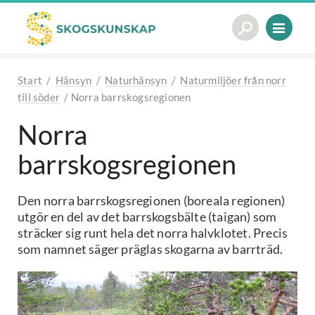
Start
/
Hänsyn
/
Naturhänsyn
/
Naturmiljöer från norr
till söder
/
Norra barrskogsregionen
Norra
barrskogsregionen
Den norra barrskogsregionen (boreala regionen)
utgör en del av det barrskogsbälte (taigan) som
sträcker sig runt hela det norra halvklotet. Precis
som namnet säger präglas skogarna av barrträd.