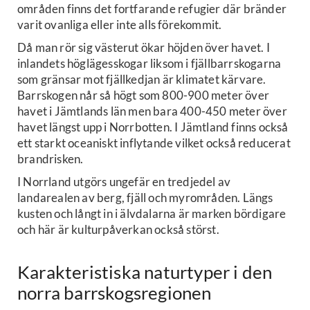
områden finns det fortfarande refugier där bränder
varit ovanliga eller inte alls förekommit.
Då man rör sig västerut ökar höjden över havet. I
inlandets höglägesskogar liksom i fjällbarrskogarna
som gränsar mot fjällkedjan är klimatet kärvare.
Barrskogen når så högt som 800-900 meter över
havet i Jämtlands län men bara 400-450 meter över
havet längst upp i Norrbotten. I Jämtland finns också
ett starkt oceaniskt inflytande vilket också reducerat
brandrisken.
I Norrland utgörs ungefär en tredjedel av
landarealen av berg, fjäll och myrområden. Längs
kusten och långt in i älvdalarna är marken bördigare
och här är kulturpåverkan också störst.
Karakteristiska naturtyper i den
norra barrskogsregionen