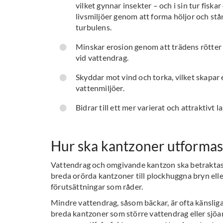
vilket gynnar insekter – och i sin tur fisk
livsmiljöer genom att forma höljor och st
turbulens.
Minskar erosion genom att trädens rötter 
vid vattendrag.
Skyddar mot vind och torka, vilket skapa
vattenmiljöer.
Bidrar till ett mer varierat och attraktivt 
Hur ska kantzoner utformas
Vattendrag och omgivande kantzon ska betraktas 
breda orörda kantzoner till plockhuggna bryn ell
förutsättningar som råder.
Mindre vattendrag, såsom bäckar, är ofta känsliga
breda kantzoner som större vattendrag eller sjöa