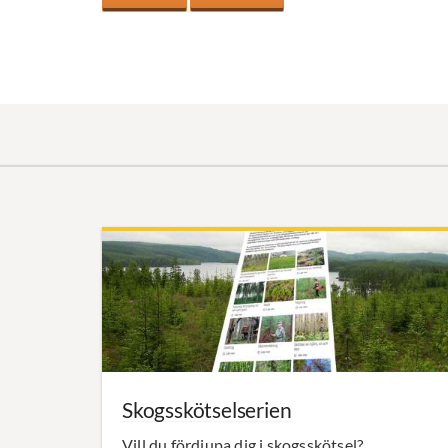
Skogsskötselserien
Vill du fördjupa dig i skogsskötsel?