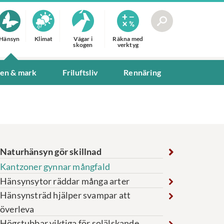
Hänsyn
Klimat
Vägar i
Räkna med
skogen
verktyg
ten & mark
Friluftsliv
Rennäring
Naturhänsyn gör skillnad
Kantzoner gynnar mångfald
Hänsynsytor räddar många arter
Hänsynsträd hjälper svampar att
överleva
Högstubbar viktiga för solälskande