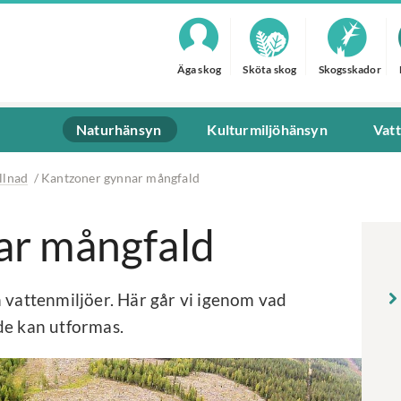
Äga skog
Sköta skog
Skogsskador
Naturhänsyn
Kulturmiljöhänsyn
Vat
llnad
/
Kantzoner gynnar mångfald
ar mångfald
h vattenmiljöer. Här går vi igenom vad
de kan utformas.