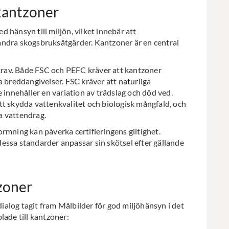
 kantzoner
 hänsyn till miljön, vilket innebär att
andra skogsbruksåtgärder. Kantzoner är en central
 krav. Både FSC och PEFC kräver att kantzoner
a breddangivelser. FSC kräver att naturliga
 innehåller en variation av trädslag och död ved.
tt skydda vattenkvalitet och biologisk mångfald, och
a vattendrag.
rmning kan påverka certifieringens giltighet.
a dessa standarder anpassar sin skötsel efter gällande
tzoner
alog tagit fram Målbilder för god miljöhänsyn i det
lade till kantzoner: