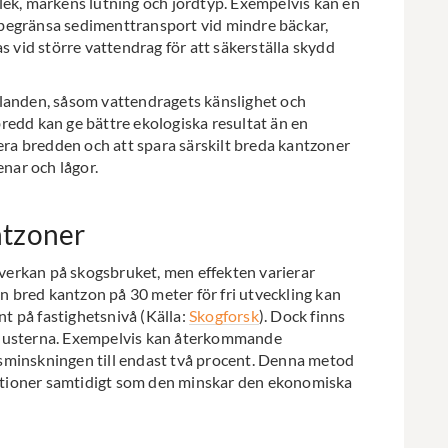
lek, markens lutning och jordtyp. Exempelvis kan en
tt begränsa sedimenttransport vid mindre bäckar,
vid större vattendrag för att säkerställa skydd
hållanden, såsom vattendragets känslighet och
redd kan ge bättre ekologiska resultat än en
iera bredden och att spara särskilt breda kantzoner
nar och lågor.
ntzoner
erkan på skogsbruket, men effekten varierar
 bred kantzon på 30 meter för fri utveckling kan
t på fastighetsnivå (Källa:
Skogforsk
). Dock finns
rlusterna. Exempelvis kan återkommande
sminskningen till endast två procent. Denna metod
tioner samtidigt som den minskar den ekonomiska