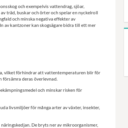
nsskog och exempelvis vattendrag, sjöar,
av träd, buskar och örter och spelar en nyckelroll
ngfald och minska negativa effekter av
 av kantzoner kan skogsägare bidra till ett mer
 vilket förhindrar att vattentemperaturen blir för
ch försämra deras överlevnad.
ekämpningsmedel och minskar risken för
da livsmiljöer för många arter av växter, insekter,
i näringskedjan. De bryts ner av mikroorganismer,