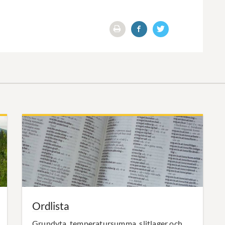
Ordlista
Grundyta, temperatursumma, slitlager och