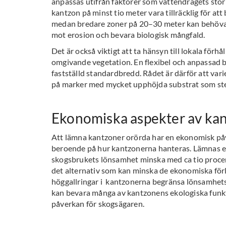
anpassas utifrån faktorer som vattendragets stor
kantzon på minst tio meter vara tillräcklig för a
medan bredare zoner på 20–30 meter kan behövas 
mot erosion och bevara biologisk mångfald.
Det är också viktigt att ta hänsyn till lokala för
omgivande vegetation. En flexibel och anpassad b
fastställd standardbredd. Rådet är därför att var
på marker med mycket upphöjda substrat som ste
Ekonomiska aspekter av ka
Att lämna kantzoner orörda har en ekonomisk påv
beroende på hur kantzonerna hanteras. Lämnas en
skogsbrukets lönsamhet minska med ca tio procen
det alternativ som kan minska de ekonomiska fö
höggallringar i kantzonerna begränsa lönsamhet
kan bevara många av kantzonens ekologiska funk
påverkan för skogsägaren.