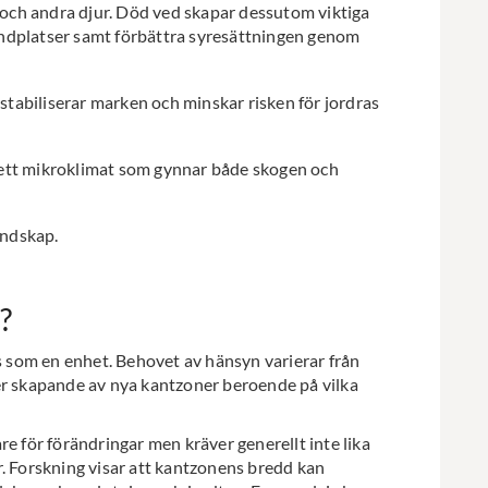
ar och andra djur. Död ved skapar dessutom viktiga
åndplatser samt förbättra syresättningen genom
stabiliserar marken och minskar risken för jordras
r ett mikroklimat som gynnar både skogen och
landskap.
?
som en enhet. Behovet av hänsyn varierar från
er skapande av nya kantzoner beroende på vilka
re för förändringar men kräver generellt inte lika
r. Forskning visar att kantzonens bredd kan