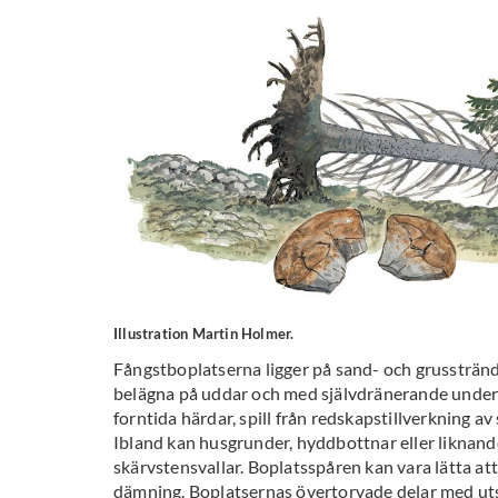
Illustration Martin Holmer.
Fångstboplatserna ligger på sand- och grusstrände
belägna på uddar och med självdränerande underla
forntida härdar, spill från redskapstillverkning av s
Ibland kan husgrunder, hyddbottnar eller liknan
skärvstensvallar. Boplatsspåren kan vara lätta att
dämning. Boplatsernas övertorvade delar med utst