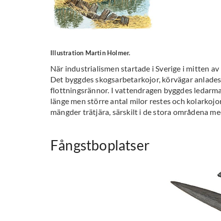
Illustration Martin Holmer.
När industrialismen startade i Sverige i mitten a
Det byggdes skogsarbetarkojor, körvägar anlades
flottningsrännor. I vattendragen byggdes ledarma
länge men större antal milor restes och kolarkojor
mängder trätjära, särskilt i de stora områdena me
Fångstboplatser