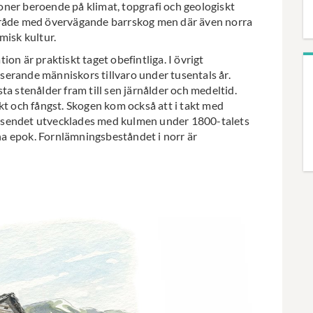
gioner beroende på klimat, topgrafi och geologiskt
område med övervägande barrskog men där även norra
misk kultur.
on är praktiskt taget obefintliga. I övrigt
erande människors tillvaro under tusentals år.
a stenålder fram till sen järnålder och medeltid.
kt och fångst. Skogen kom också att i takt med
äsendet utvecklades med kulmen under 1800-talets
a epok. Fornlämningsbeståndet i norr är