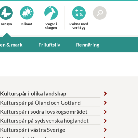
Hänsyn
Klimat
Vägar i
Räkna med
skogen
verktyg
ten & mark
Friluftsliv
Rennäring
Kulturspår i olika landskap
Kulturspår på Öland och Gotland
Kulturspår i södra lövskogsområdet
Kulturspår på sydsvenska höglandet
Kulturspår i västra Sverige