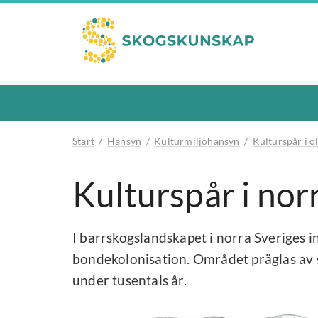
Start
/
Hänsyn
/
Kulturmiljöhänsyn
/
Kulturspår i o
Kulturspår i nor
I barrskogslandskapet i norra Sveriges in
bondekolonisation. Området präglas av
under tusentals år.