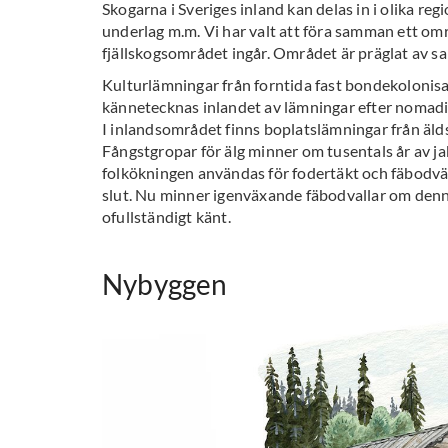
Skogarna i Sveriges inland kan delas in i olika re
underlag m.m. Vi har valt att föra samman ett 
fjällskogsområdet ingår. Området är präglat av sa
Kulturlämningar från forntida fast bondekolonisati
kännetecknas inlandet av lämningar efter nomadis
I inlandsområdet finns boplatslämningar från äldst
Fångstgropar för älg minner om tusentals år av ja
folkökningen användas för fodertäkt och fäbodv
slut. Nu minner igenväxande fäbodvallar om denn
ofullständigt känt.
Nybyggen