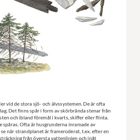
r vid de stora sjö- och älvssystemen. De är ofta
g. Det finns spår i form av skörbrända stenar från
ten och ibland föremål i kvarts, skiffer eller flinta.
de spåras. Ofta är husgrunderna inramade av
 se när strandplanet är frameroderat, t.ex. efter en
räckning från översta vattenlinjen och inåt