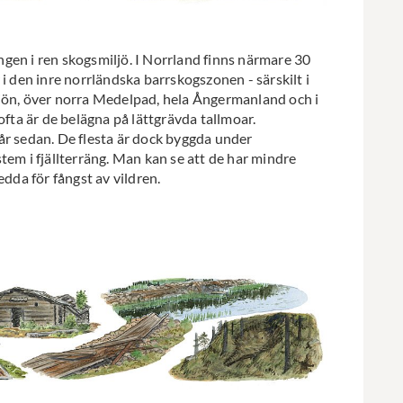
gen i ren skogsmiljö. I Norrland finns närmare 30
i den inre norrländska barrskogszonen - särskilt i
sjön, över norra Medelpad, hela Ångermanland och i
ofta är de belägna på lättgrävda tallmoar.
år sedan. De flesta är dock byggda under
tem i fjällterräng. Man kan se att de har mindre
edda för fångst av vildren.