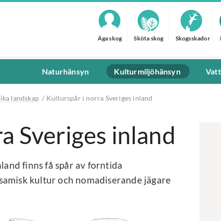
Äga skog
Sköta skog
Skogsskador
Naturhänsyn
Kulturmiljöhänsyn
Vat
lika landskap
/
Kulturspår i norra Sveriges inland
ra Sveriges inland
land finns få spår av forntida
 samisk kultur och nomadiserande jägare