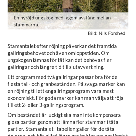
En nyröjd ungskog med lagom avstånd mellan
stammarna.
Bild: Nils Forshed
Stamantalet efter röjning påverkar det framtida
gallringsbehovet och även omloppstiden. Om
ungskogen lämnas för tät kan det behövas fler
gallringar och längre tid till slutavverkning.
Ett program med två gallringar passar bra för de
flesta tall- och granbestånden. På svaga marker kan
en röjning till ett engallringsprogram vara mest
ekonomiskt. För goda marker kan man välja att röja
till ett 2- eller 3-gallringsprogram.
Om beståndet är luckigt ska man inte kompensera
glesa partier genom att lämna fler stammar i täta
partier. Stamantalet i tabellen gäller för de täta
delarna, och blir alltså lägre per hektar om beståndet