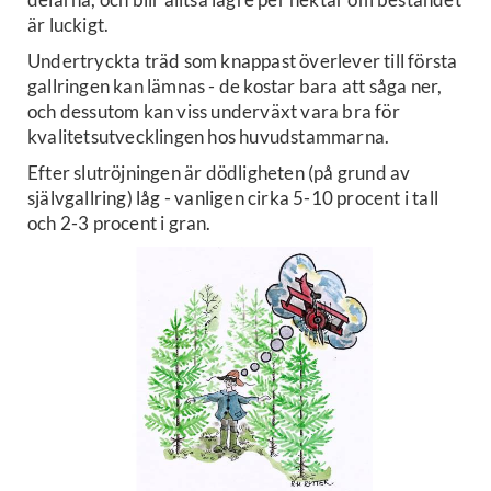
är luckigt.
Undertryckta träd som knappast överlever till första
gallringen kan lämnas - de kostar bara att såga ner,
och dessutom kan viss underväxt vara bra för
kvalitetsutvecklingen hos huvudstammarna.
Efter slutröjningen är dödligheten (på grund av
självgallring) låg - vanligen cirka 5-10 procent i tall
och 2-3 procent i gran.