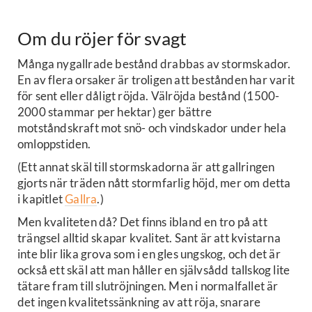
Om du röjer för svagt
Många nygallrade bestånd drabbas av stormskador.
En av flera orsaker är troligen att bestånden har varit
för sent eller dåligt röjda. Välröjda bestånd (1500-
2000 stammar per hektar) ger bättre
motståndskraft mot snö- och vindskador under hela
omloppstiden.
(Ett annat skäl till stormskadorna är att gallringen
gjorts när träden nått stormfarlig höjd, mer om detta
i kapitlet
Gallra
.)
Men kvaliteten då? Det finns ibland en tro på att
trängsel alltid skapar kvalitet. Sant är att kvistarna
inte blir lika grova som i en gles ungskog, och det är
också ett skäl att man håller en självsådd tallskog lite
tätare fram till slutröjningen. Men i normalfallet är
det ingen kvalitetssänkning av att röja, snarare