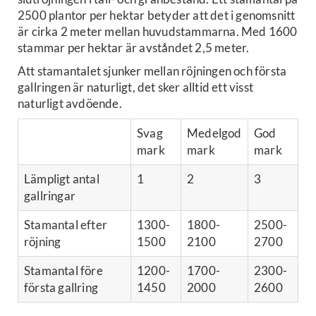
2500 plantor per hektar betyder att det i genomsnitt
är cirka 2 meter mellan huvudstammarna. Med 1600
stammar per hektar är avståndet 2,5 meter.
Att stamantalet sjunker mellan röjningen och första
gallringen är naturligt, det sker alltid ett visst
naturligt avdöende.
Svag
Medelgod
God
mark
mark
mark
Lämpligt antal
1
2
3
gallringar
Stamantal efter
1300-
1800-
2500-
röjning
1500
2100
2700
Stamantal före
1200-
1700-
2300-
första gallring
1450
2000
2600