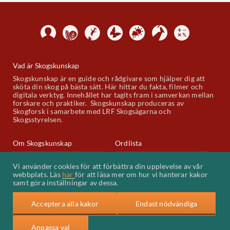
Vad är Skogskunskap
Skogskunskap är en guide och rådgivare som hjälper dig att
sköta din skog på bästa sätt. Här hittar du fakta, filmer och
digitala verktyg. Innehållet har tagits fram i samverkan mellan
forskare och praktiker. Skogskunskap produceras av
Skogforsk i samarbete med LRF Skogsägarna och
Skogsstyrelsen.
Om Skogskunskap
Ordlista
Skogskunskap på Youtube
Kontakt
Vi använder cookies för att förbättra din upplevelse av vår
webbplats. Läs
här
för att läsa mer om hur vi hanterar kakor
Kakor (cookies)
samt göra inställningar av dessa.
Acceptera alla kakor
Endast nödvändiga
Anpassa val