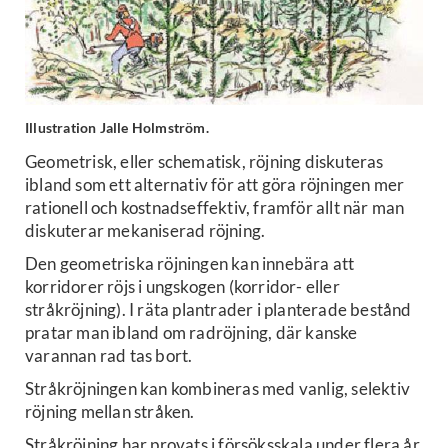
Illustration Jalle Holmström.
Geometrisk, eller schematisk, röjning diskuteras
ibland som ett alternativ för att göra röjningen mer
rationell och kostnadseffektiv, framför allt när man
diskuterar mekaniserad röjning.
Den geometriska röjningen kan innebära att
korridorer röjs i ungskogen (korridor- eller
stråkröjning). I räta plantrader i planterade bestånd
pratar man ibland om radröjning, där kanske
varannan rad tas bort.
Stråkröjningen kan kombineras med vanlig, selektiv
röjning mellan stråken.
Stråkröjning har provats i försöksskala under flera år,