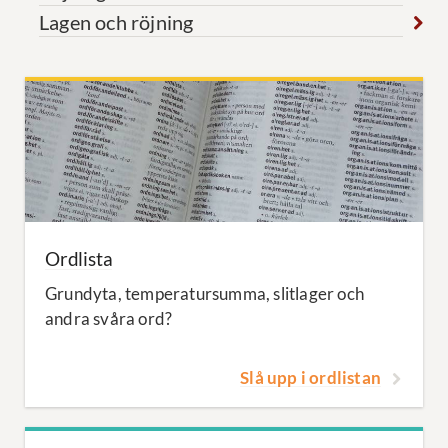
Lagen och röjning
Ordlista
Grundyta, temperatursumma, slitlager och
andra svåra ord?
Slå upp i ordlistan