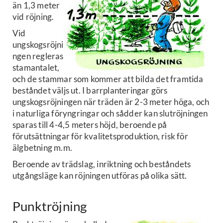
än 1,3 meter
vid röjning.
Vid
ungskogsröjni
ngen regleras
stamantalet,
och de stammar som kommer att bilda det framtida
beståndet väljs ut. I barrplanteringar görs
ungskogsröjningen när träden är 2-3 meter höga, och
i naturliga föryngringar och sådder kan slutröjningen
sparas till 4-4,5 meters höjd, beroende på
förutsättningar för kvalitetsproduktion, risk för
älgbetning m.m.
Beroende av trädslag, inriktning och beståndets
utgångsläge kan röjningen utföras på olika sätt.
Punktröjning