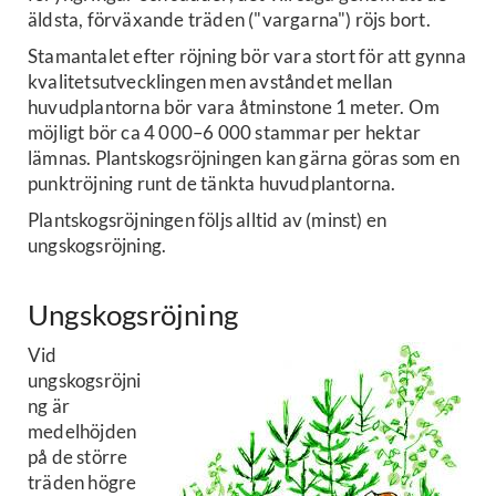
äldsta, förväxande träden ("vargarna") röjs bort.
Stamantalet efter röjning bör vara stort för att gynna
kvalitetsutvecklingen men avståndet mellan
huvudplantorna bör vara åtminstone 1 meter. Om
möjligt bör ca 4 000–6 000 stammar per hektar
lämnas. Plantskogsröjningen kan gärna göras som en
punktröjning runt de tänkta huvudplantorna.
Plantskogsröjningen följs alltid av (minst) en
ungskogsröjning.
Ungskogsröjning
Vid
ungskogsröjni
ng är
medelhöjden
på de större
träden högre