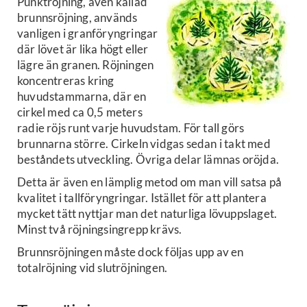
Punktröjning, även kallad
brunnsröjning, används
vanligen i granföryngringar
där lövet är lika högt eller
lägre än granen. Röjningen
koncentreras kring
huvudstammarna, där en
cirkel med ca 0,5 meters
radie röjs runt varje huvudstam. För tall görs
brunnarna större. Cirkeln vidgas sedan i takt med
beståndets utveckling. Övriga delar lämnas oröjda.
Detta är även en lämplig metod om man vill satsa på
kvalitet i tallföryngringar. Istället för att plantera
mycket tätt nyttjar man det naturliga lövuppslaget.
Minst två röjningsingrepp krävs.
Brunnsröjningen måste dock följas upp av en
totalröjning vid slutröjningen.