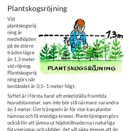
Plantskogsröjning
Vid
plantskogsröj
ning är
medelhöjden
på de större
träden lägre
än 1,3 meter
vid röjning.
Plantskogsröj
ning görs när
beståndet är 0,5–1 meter högt.
Syftet är i första hand att enkelställa framtida
huvudstammar, som inte bör stå närmare varandra
än 1 meter. Om trängseln är för stor kan plantor
hämnas och få ensidiga kronor. Plantröjningen görs
också för att jämna ut höjdskillnaderna i naturliga
föryngringar och sådder, det vill säga genom att de