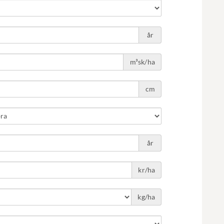
år
m³sk/ha
cm
år
kr/ha
kg/ha