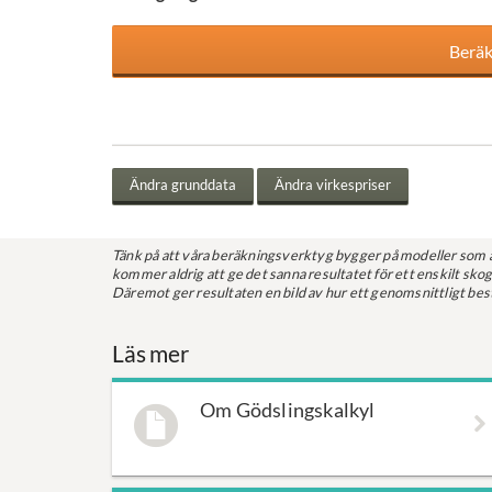
Tänk på att våra beräkningsverktyg bygger på modeller som ä
kommer aldrig att ge det sanna resultatet för ett enskilt sk
Däremot ger resultaten en bild av hur ett genomsnittligt bestå
Läs mer
Om Gödslingskalkyl