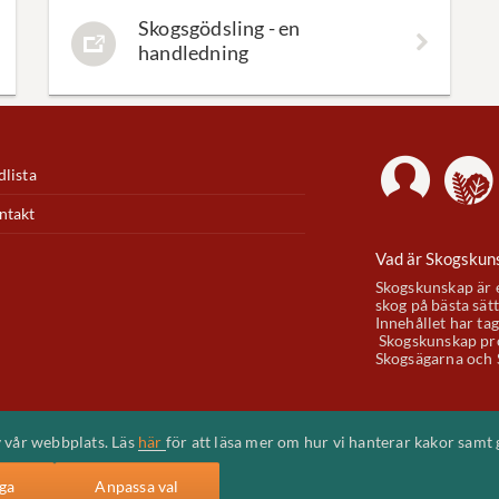
Skogsgödsling - en
handledning
lista
ntakt
Vad är Skogskun
Skogskunskap är e
skog på bästa sätt
Innehållet har ta
Skogskunskap pro
Skogsägarna och 
v vår webbplats. Läs
här
för att läsa mer om hur vi hanterar kakor samt 
ga
Anpassa val