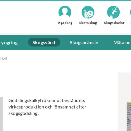
Äga skog
Sköta skog
Skogsskador
ryngring
Skogsvård
Skogsbränsle
Mäta oc
lkyl
Gödslingskalkyl räknar ut beståndets
virkesproduktion och lönsamhet efter
skogsgödsling.