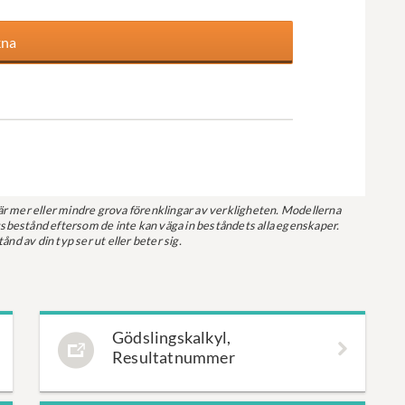
r mer eller mindre grova förenklingar av verkligheten. Modellerna
ogsbestånd eftersom de inte kan väga in beståndets alla egenskaper.
nd av din typ ser ut eller beter sig.
Gödslingskalkyl,
Resultatnummer