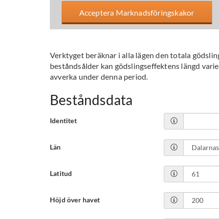
Acceptera Marknadsföringskakor
Verktyget beräknar i alla lägen den totala gödsli
beståndsålder kan gödslingseffektens längd varier
avverka under denna period.
Beståndsdata
Identitet
Län
Latitud
Höjd över havet