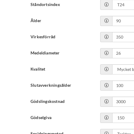
Ståndortsindex
Ålder
Virkesförråd
Medeldiameter
Kvalitet
Slutavverkningsålder
Gödslingskostnad
Gödselgiva
Spridningsmetod