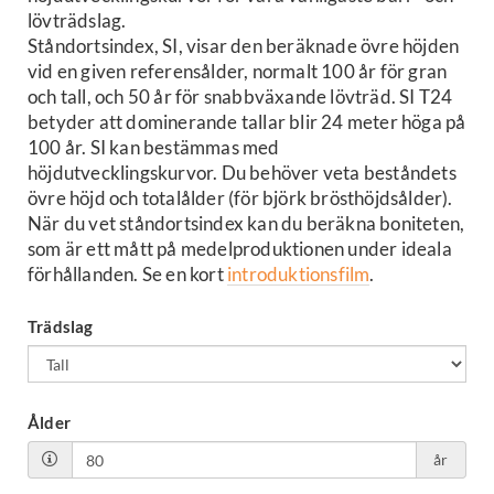
lövträdslag.
Ståndortsindex, SI, visar den beräknade övre höjden
vid en given referensålder, normalt 100 år för gran
och tall, och 50 år för snabbväxande lövträd. SI T24
betyder att dominerande tallar blir 24 meter höga på
100 år. SI kan bestämmas med
höjdutvecklingskurvor. Du behöver veta beståndets
övre höjd och totalålder (för björk brösthöjdsålder).
När du vet ståndortsindex kan du beräkna boniteten,
som är ett mått på medelproduktionen under ideala
förhållanden. Se en kort
introduktionsfilm
.
Trädslag
Ålder
år