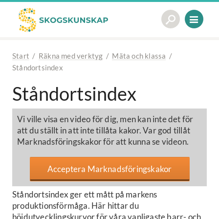
Start
/
Räkna med verktyg
/
Mäta och klassa
/
Ståndortsindex
Ståndortsindex
Vi ville visa en video för dig, men kan inte det för
att du ställt in att inte tillåta kakor. Var god tillåt
Marknadsföringskakor för att kunna se videon.
Acceptera Marknadsföringskakor
Ståndortsindex ger ett mått på markens
produktionsförmåga. Här hittar du
höjdutvecklingskurvor för våra vanligaste barr- och