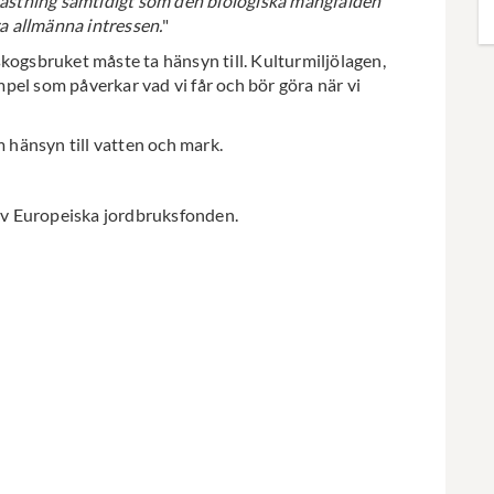
vkastning samtidigt som den biologiska mångfalden
ra allmänna intressen.
"
kogsbruket måste ta hänsyn till. Kulturmiljölagen,
pel som påverkar vad vi får och bör göra när vi
m hänsyn till vatten och mark.
 av Europeiska jordbruksfonden.