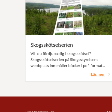
Skogsskötselserien
Vill du fördjupa dig i skogsskötsel?
Skogsskötselserien på Skogsstyrelsens
webbplats innehåller böcker i pdf-format...
Läs mer
Om Skogskunskap
Ord