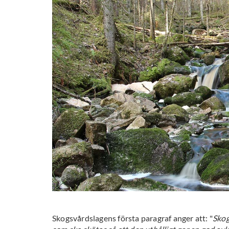
Skogsvårdslagens första paragraf anger att: "
Skog