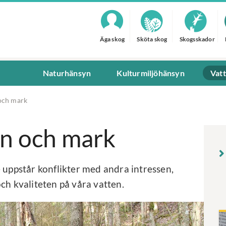
Äga skog
Sköta skog
Skogsskador
Naturhänsyn
Kulturmiljöhänsyn
Vat
 och mark
en och mark
 uppstår konflikter med andra intressen,
ch kvaliteten på våra vatten.