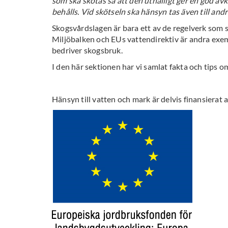
som ska skötas så att den uthålligt ger en god a
behålls. Vid skötseln ska hänsyn tas även till and
Skogsvårdslagen är bara ett av de regelverk som s
Miljöbalken och EUs vattendirektiv är andra exem
bedriver skogsbruk.
I den här sektionen har vi samlat fakta och tips o
Hänsyn till vatten och mark är delvis finansierat