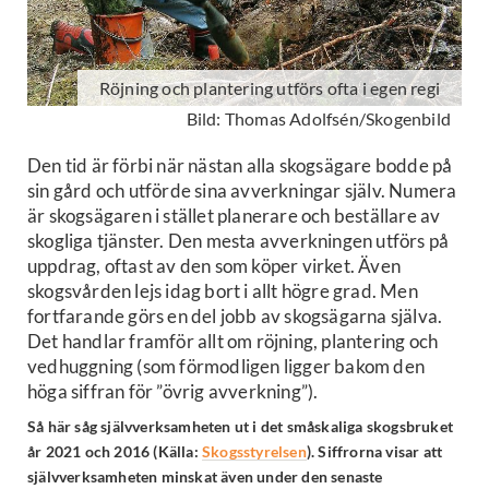
Röjning och plantering utförs ofta i egen regi
Bild: Thomas Adolfsén/Skogenbild
Den tid är förbi när nästan alla skogsägare bodde på
sin gård och utförde sina avverkningar själv. Numera
är skogsägaren i stället planerare och beställare av
skogliga tjänster. Den mesta avverkningen utförs på
uppdrag, oftast av den som köper virket. Även
skogsvården lejs idag bort i allt högre grad. Men
fortfarande görs en del jobb av skogsägarna själva.
Det handlar framför allt om röjning, plantering och
vedhuggning (som förmodligen ligger bakom den
höga siffran för ”övrig avverkning”).
Så här såg självverksamheten ut i det småskaliga skogsbruket
år 2021 och 2016 (Källa:
Skogsstyrelsen
). Siffrorna visar att
självverksamheten minskat även under den senaste