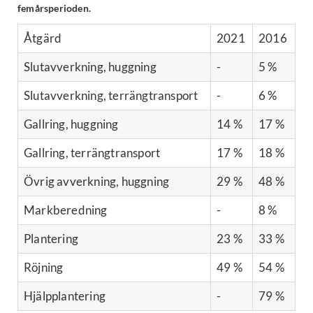
femårsperioden.
Åtgärd
2021
2016
Slutavverkning, huggning
-
5 %
Slutavverkning, terrängtransport
-
6 %
Gallring, huggning
14 %
17 %
Gallring, terrängtransport
17 %
18 %
Övrig avverkning, huggning
29 %
48 %
Markberedning
-
8 %
Plantering
23 %
33 %
Röjning
49 %
54 %
Hjälpplantering
-
79 %