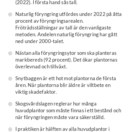
(2022). I första hand sås tall.
Naturlig föryngring utfördes under 2022 på åtta
procent av föryngringsarealen.
Fröträdsställningar av tall är den vanligaste
metoden. Andelen naturlig föryngring har gått
ned under 2000-talet.
Nästan alla föryngringsytor som ska planteras
markbereds (92 procent). Det ökar plantornas
överlevnad och tillväxt.
Snytbaggen är ett hot mot plantorna de första
åren. När plantorna blir äldre är viltbete en
viktig skadefaktor.
Skogsvårdslagen reglerar hur många
huvudplantor som måste finnas i ett bestånd och
när föryngringen måste vara säkerställd.
I praktiken är hälften av alla huvudplantor i