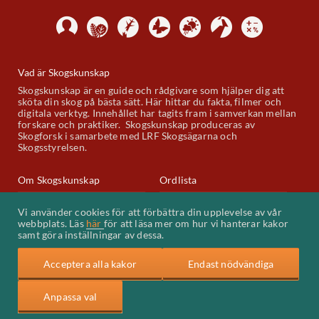
Vad är Skogskunskap
Skogskunskap är en guide och rådgivare som hjälper dig att
sköta din skog på bästa sätt. Här hittar du fakta, filmer och
digitala verktyg. Innehållet har tagits fram i samverkan mellan
forskare och praktiker. Skogskunskap produceras av
Skogforsk i samarbete med LRF Skogsägarna och
Skogsstyrelsen.
Om Skogskunskap
Ordlista
Skogskunskap på Youtube
Kontakt
Vi använder cookies för att förbättra din upplevelse av vår
webbplats. Läs
här
för att läsa mer om hur vi hanterar kakor
Kakor (cookies)
samt göra inställningar av dessa.
Acceptera alla kakor
Endast nödvändiga
Anpassa val
Skogforsk
LRF Skogsägarna
Skogsstyrelsen