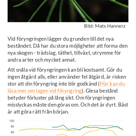
Bild: Mats Hannerz
Vid föryngringen lägger du grunden till det nya
beståndet. Då har du stora möjligheter att forma den
nya skogen - trädslag, täthet, tillväxt, utrymme för
andra arter och mycket annat.
Att snåla vid föryngringen kan bli kostsamt. Gör du
ingen åtgärd alls, eller använder fel åtgärd, är risken
stor att din föryngring inte blir godkänd (
Här kan du
läsa mer om lagen vid föryngring
). Glesa bestånd
betyder förluster på lång sikt. Om föryngringen
misslyckas måste den göras om. Och det är dyrt. Bäst
är att göra rätt från början.