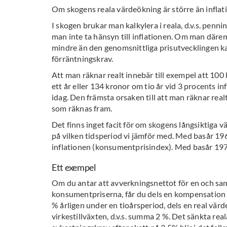
Om skogens reala värdeökning är större än inflat
I skogen brukar man kalkylera i reala, d.v.s. pen
man inte ta hänsyn till inflationen. Om man därem
mindre än den genomsnittliga prisutvecklingen ka
förräntningskrav.
Att man räknar realt innebär till exempel att 10
ett år eller 134 kronor om tio år vid 3 procents i
idag. Den främsta orsaken till att man räknar real
som räknas fram.
Det finns inget facit för om skogens långsiktiga v
på vilken tidsperiod vi jämför med. Med basår 19
inflationen (konsumentprisindex). Med basår 1970
Ett exempel
Om du antar att avverkningsnettot för en och sa
konsumentpriserna, får du dels en kompensation f
% årligen under en tioårsperiod, dels en real värd
virkestillväxten, d.v.s. summa 2 %. Det sänkta re