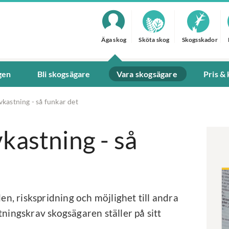
Äga skog
Sköta skog
Skogsskador
gen
Bli skogsägare
Vara skogsägare
Pris &
vkastning - så funkar det
vkastning - så
den, riskspridning och möjlighet till andra
tningskrav skogsägaren ställer på sitt