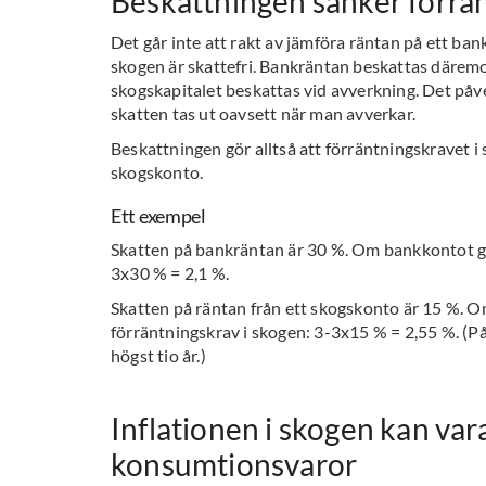
Beskattningen sänker förrän
Det går inte att rakt av jämföra räntan på ett ba
skogen är skattefri. Bankräntan beskattas däremot
skogskapitalet beskattas vid avverkning. Det påv
skatten tas ut oavsett när man avverkar.
Beskattningen gör alltså att förräntningskravet i 
skogskonto.
Ett exempel
Skatten på bankräntan är 30 %. Om bankkontot ger
3x30 % = 2,1 %.
Skatten på räntan från ett skogskonto är 15 %. Om
förräntningskrav i skogen: 3-3x15 % = 2,55 %. (P
högst tio år.)
Inflationen i skogen kan va
konsumtionsvaror