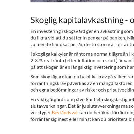
Skoglig kapitalavkastning - 
En investering i skogsvård ger en avkastning som d
du likna vid att du sätter in pengar på banken. Nä
Ju mer de har ökat per år, desto större är förränt
I skogliga kalkyler är räntorna normalt lägre än i k
2-3 % real ränta (efter inflation och skatt) är van
på att skogen är en långsiktig investering som har 
Som skogsägare kan du ha olika krav på vilken rän
förräntningskrav påverkas av en mängd faktorer. E
och egna bedömningar av risker och prisutvecklin
En viktig åtgärd som påverkar hela skogsfastighet
slutavverkningar. Det är ju slutavverkningarna s
verktyget
Beståndsval
kan du beräkna förräntning
förräntar sig mest eller minst kan du prioritera 