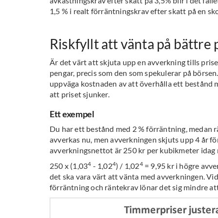
avkastningskrav efter skatt på 3,5% blir i det fall
1,5 % i realt förräntningskrav efter skatt på en sk
Riskfyllt att vänta på bättre 
Är det värt att skjuta upp en avverkning tills pris
pengar, precis som den som spekulerar på börsen. V
uppväga kostnaden av att överhålla ett bestånd me
att priset sjunker.
Ett exempel
Du har ett bestånd med 2 % förräntning, medan r
avverkas nu, men avverkningen skjuts upp 4 år för
avverkningsnettot är 250 kr per kubikmeter idag 
4
4
4
250 x (1,03
- 1,02
) / 1,02
= 9,95 kr i högre avve
det ska vara värt att vänta med avverkningen. Vid 
förräntning och räntekrav lönar det sig mindre att