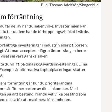
Bild: Thomas Adolfsén/Skogenbild
om förräntning
u får del av när du säljer virke. Investeringen kan
r du tar ut dem har de förhoppningsvis ökat i värde.
ningen.
ortsiktiga investeringar i industrin eller på börsen,
ligt. Att man accepterar lägre räntor i skogen beror
visat sig vara ganska säker.
ta du vill få på dina skogsvårdsinvesteringar. Dina
xempel är alternativa kapitalplaceringar, skatter
g.
ens förräntning är hur du prioriterar dina
om står för merparten av dina inkomster. Med
en på ditt bestånd. När du vet vilka bestånd som
bland dessa för att maximera lönsamheten.