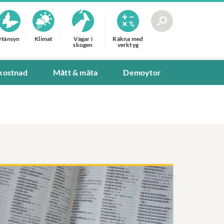
Hänsyn
Klimat
Vägar i
Räkna med
skogen
verktyg
 kostnad
Mått & mäta
Demoytor