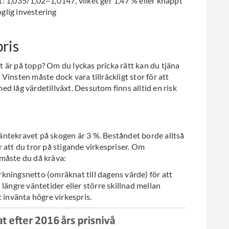
et: 1,035/1,02=1,0147, vilket ger 1,47 % eller knappt
oglig investering
pris
et är på topp? Om du lyckas pricka rätt kan du tjäna
insten måste dock vara tillräckligt stor för att
d låg värdetillväxt. Dessutom finns alltid en risk
äntekravet på skogen är 3 %. Beståndet borde alltså
 att du tror på stigande virkespriser. Om
måste du då kräva:
rkningsnetto (omräknat till dagens värde) för att
längre väntetider eller större skillnad mellan
 invänta högre virkespris.