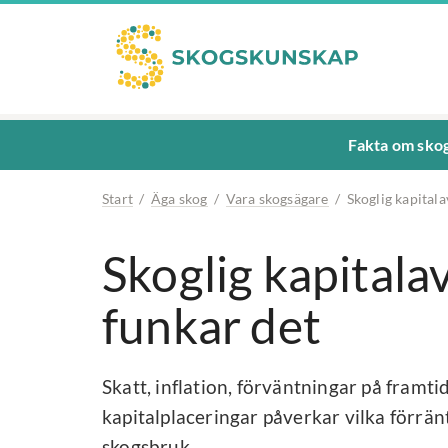
Fakta om sko
Start
/
Äga skog
/
Vara skogsägare
/
Skoglig kapitala
Skoglig kapitala
funkar det
Skatt, inflation, förväntningar på framti
kapitalplaceringar påverkar vilka förrän
skogsbruk.