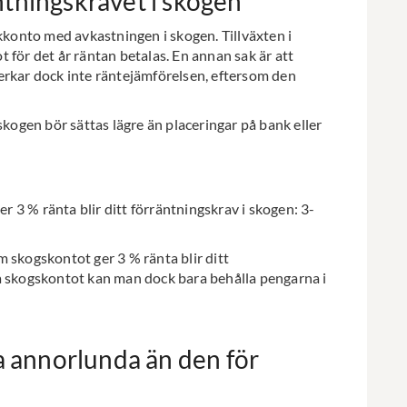
tningskravet i skogen
nkkonto med avkastningen i skogen. Tillväxten i
 för det år räntan betalas. En annan sak är att
erkar dock inte räntejämförelsen, eftersom den
skogen bör sättas lägre än placeringar på bank eller
 3 % ränta blir ditt förräntningskrav i skogen: 3-
 skogskontot ger 3 % ränta blir ditt
å skogskontot kan man dock bara behålla pengarna i
ra annorlunda än den för