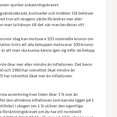
ionen sjunker avkastningskravet.
ningvärdesäkrade, kostnader och intäkter. Då behöver
ot tror att skogens värde förändras mer eller
n man ta hänsyn till det när man beräknar sitt
0 kronor idag kan motsvara 103 nominella kronor om
nflation trots att alla beloppen motsvarar 100 kronor
t är att man ska kunna känna igen sig inför de belopp
ärde ökar mer eller mindre än inflationen. Det beror
60 och 1980 har rotnettot ökat mindre än
 har rotnettot ökat mer än inflationen.
mma avverkning över tiden ökar 1 % mer än
ör den allmänna inflationen som kanske ligger på 1
etillväxt i skogen om 1 % utöver den egentliga
ala förräntningskravet om du har ett nominellt