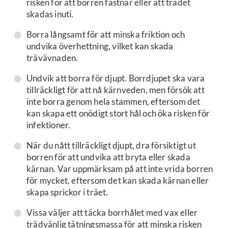
risken för att borren fastnar eller att trädet
skadas inuti.
Borra långsamt för att minska friktion och
undvika överhettning, vilket kan skada
trävävnaden.
Undvik att borra för djupt. Borrdjupet ska vara
tillräckligt för att nå kärnveden, men försök att
inte borra genom hela stammen, eftersom det
kan skapa ett onödigt stort hål och öka risken för
infektioner.
När du nått tillräckligt djupt, dra försiktigt ut
borren för att undvika att bryta eller skada
kärnan. Var uppmärksam på att inte vrida borren
för mycket, eftersom det kan skada kärnan eller
skapa sprickor i träet.
Vissa väljer att täcka borrhålet med vax eller
trädvänlig tätningsmassa för att minska risken