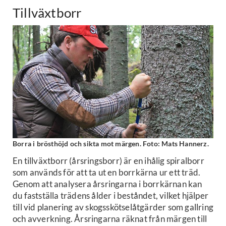
Tillväxtborr
Borra i brösthöjd och sikta mot märgen. Foto: Mats Hannerz.
En tillväxtborr (årsringsborr) är en ihålig spiralborr
som används för att ta ut en borrkärna ur ett träd.
Genom att analysera årsringarna i borrkärnan kan
du fastställa trädens ålder i beståndet, vilket hjälper
till vid planering av skogsskötselåtgärder som gallring
och avverkning. Årsringarna räknat från märgen till