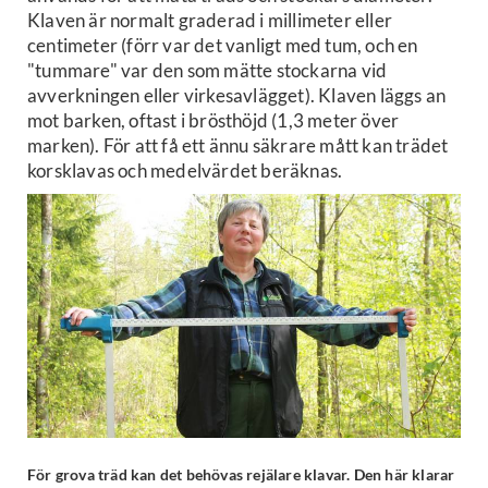
Klaven är normalt graderad i millimeter eller
centimeter (förr var det vanligt med tum, och en
"tummare" var den som mätte stockarna vid
avverkningen eller virkesavlägget). Klaven läggs an
mot barken, oftast i brösthöjd (1,3 meter över
marken). För att få ett ännu säkrare mått kan trädet
korsklavas och medelvärdet beräknas.
För grova träd kan det behövas rejälare klavar. Den här klarar