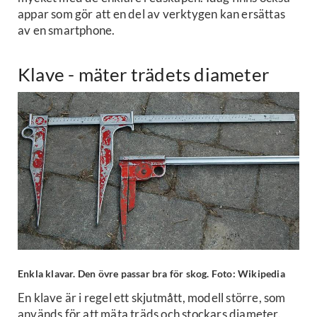
appar som gör att en del av verktygen kan ersättas
av en smartphone.
Klave - mäter trädets diameter
Enkla klavar. Den övre passar bra för skog. Foto: Wikipedia
En klave är i regel ett skjutmått, modell större, som
används för att mäta träds och stockars diameter.