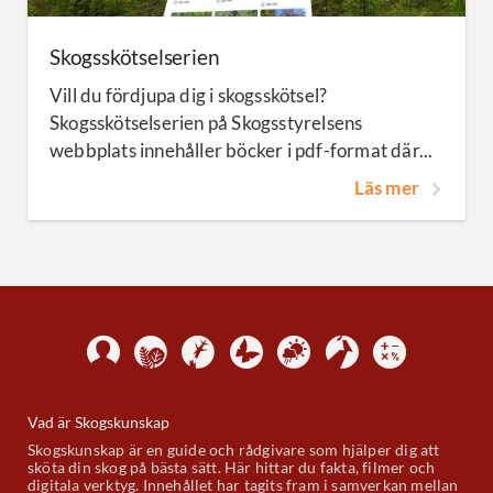
Skogsskötselserien
Vill du fördjupa dig i skogsskötsel?
Skogsskötselserien på Skogsstyrelsens
webbplats innehåller böcker i pdf-format där...
Läs mer
Vad är Skogskunskap
Skogskunskap är en guide och rådgivare som hjälper dig att
sköta din skog på bästa sätt. Här hittar du fakta, filmer och
digitala verktyg. Innehållet har tagits fram i samverkan mellan