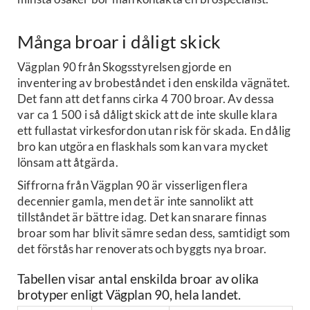
Många broar i dåligt skick
Vägplan 90 från Skogsstyrelsen gjorde en
inventering av brobeståndet i den enskilda vägnätet.
Det fann att det fanns cirka 4 700 broar. Av dessa
var ca 1 500 i så dåligt skick att de inte skulle klara
ett fullastat virkesfordon utan risk för skada. En dålig
bro kan utgöra en flaskhals som kan vara mycket
lönsam att åtgärda.
Siffrorna från Vägplan 90 är visserligen flera
decennier gamla, men det är inte sannolikt att
tillståndet är bättre idag. Det kan snarare finnas
broar som har blivit sämre sedan dess, samtidigt som
det förstås har renoverats och byggts nya broar.
Tabellen visar antal enskilda broar av olika
brotyper enligt Vägplan 90, hela landet.