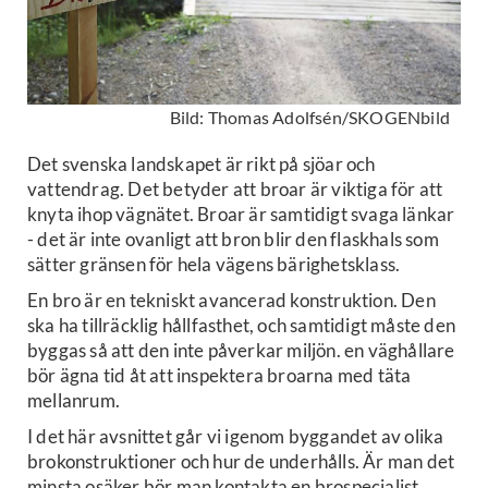
Bild: Thomas Adolfsén/SKOGENbild
Det svenska landskapet är rikt på sjöar och
vattendrag. Det betyder att broar är viktiga för att
knyta ihop vägnätet. Broar är samtidigt svaga länkar
- det är inte ovanligt att bron blir den flaskhals som
sätter gränsen för hela vägens bärighetsklass.
En bro är en tekniskt avancerad konstruktion. Den
ska ha tillräcklig hållfasthet, och samtidigt måste den
byggas så att den inte påverkar miljön. en väghållare
bör ägna tid åt att inspektera broarna med täta
mellanrum.
I det här avsnittet går vi igenom byggandet av olika
brokonstruktioner och hur de underhålls. Är man det
minsta osäker bör man kontakta en brospecialist.