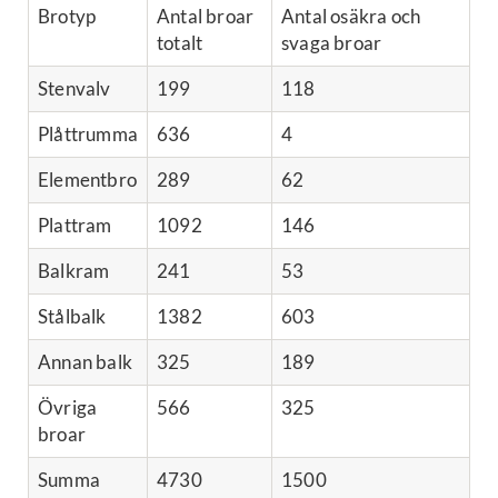
Brotyp
Antal broar
Antal osäkra och
totalt
svaga broar
Stenvalv
199
118
Plåttrumma
636
4
Elementbro
289
62
Plattram
1092
146
Balkram
241
53
Stålbalk
1382
603
Annan balk
325
189
Övriga
566
325
broar
Summa
4730
1500