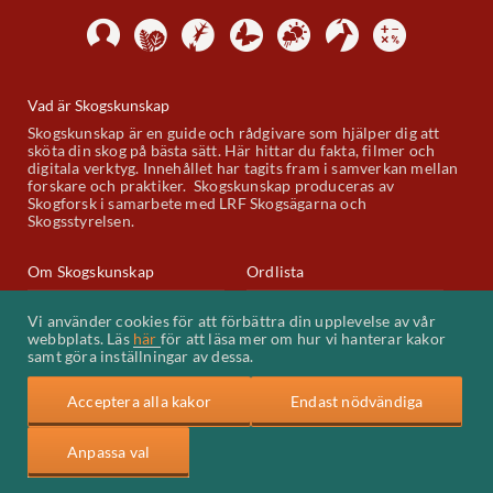
Vad är Skogskunskap
Skogskunskap är en guide och rådgivare som hjälper dig att
sköta din skog på bästa sätt. Här hittar du fakta, filmer och
digitala verktyg. Innehållet har tagits fram i samverkan mellan
forskare och praktiker. Skogskunskap produceras av
Skogforsk i samarbete med LRF Skogsägarna och
Skogsstyrelsen.
Om Skogskunskap
Ordlista
Skogskunskap på Youtube
Kontakt
Vi använder cookies för att förbättra din upplevelse av vår
webbplats. Läs
här
för att läsa mer om hur vi hanterar kakor
Kakor (cookies)
samt göra inställningar av dessa.
Acceptera alla kakor
Endast nödvändiga
Anpassa val
Skogforsk
LRF Skogsägarna
Skogsstyrelsen