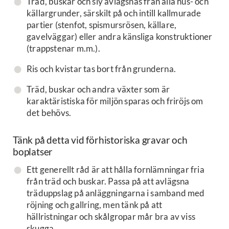
Träd, buskar och sly avlägsnas från alla hus- och
källargrunder, särskilt på och intill kallmurade
partier (stenfot, spismursrösen, källare,
gavelväggar) eller andra känsliga konstruktioner
(trappstenar m.m.).
Ris och kvistar tas bort från grunderna.
Träd, buskar och andra växter som är
karaktäristiska för miljön sparas och friröjs om
det behövs.
Tänk på detta vid förhistoriska gravar och
boplatser
Ett generellt råd är att hålla fornlämningar fria
från träd och buskar. Passa på att avlägsna
träduppslag på anläggningarna i samband med
röjning och gallring, men tänk på att
hällristningar och skålgropar mår bra av viss
skugga.