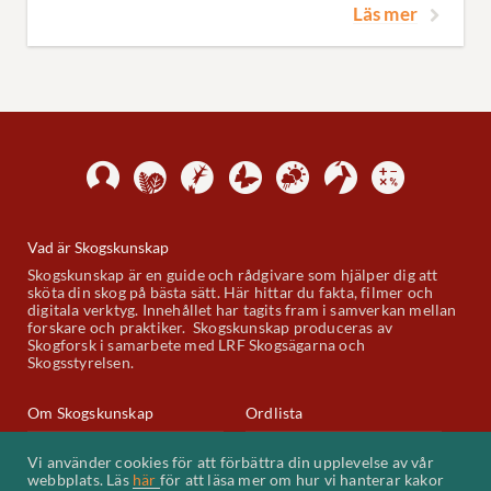
Läs mer
Vad är Skogskunskap
Skogskunskap är en guide och rådgivare som hjälper dig att
sköta din skog på bästa sätt. Här hittar du fakta, filmer och
digitala verktyg. Innehållet har tagits fram i samverkan mellan
forskare och praktiker. Skogskunskap produceras av
Skogforsk i samarbete med LRF Skogsägarna och
Skogsstyrelsen.
Om Skogskunskap
Ordlista
Skogskunskap på Youtube
Kontakt
Vi använder cookies för att förbättra din upplevelse av vår
webbplats. Läs
här
för att läsa mer om hur vi hanterar kakor
Kakor (cookies)