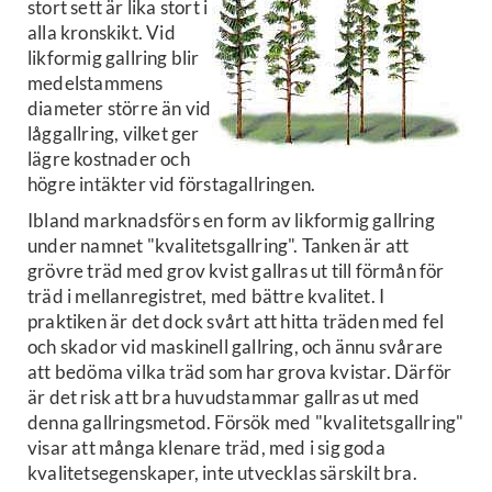
stort sett är lika stort i
alla kronskikt. Vid
likformig gallring blir
medelstammens
diameter större än vid
låggallring, vilket ger
lägre kostnader och
högre intäkter vid förstagallringen.
Ibland marknadsförs en form av likformig gallring
under namnet "kvalitetsgallring". Tanken är att
grövre träd med grov kvist gallras ut till förmån för
träd i mellanregistret, med bättre kvalitet. I
praktiken är det dock svårt att hitta träden med fel
och skador vid maskinell gallring, och ännu svårare
att bedöma vilka träd som har grova kvistar. Därför
är det risk att bra huvudstammar gallras ut med
denna gallringsmetod. Försök med "kvalitetsgallring"
visar att många klenare träd, med i sig goda
kvalitetsegenskaper, inte utvecklas särskilt bra.