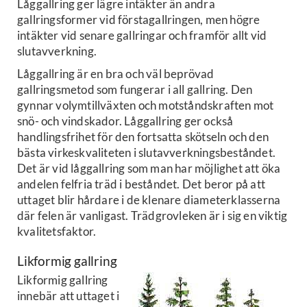
Låggallring ger lägre intäkter än andra
gallringsformer vid förstagallringen, men högre
intäkter vid senare gallringar och framför allt vid
slutavverkning.
Låggallring är en bra och väl beprövad
gallringsmetod som fungerar i all gallring. Den
gynnar volymtillväxten och motståndskraften mot
snö- och vindskador. Låggallring ger också
handlingsfrihet för den fortsatta skötseln och den
bästa virkeskvaliteten i slutavverkningsbeståndet.
Det är vid låggallring som man har möjlighet att öka
andelen felfria träd i beståndet. Det beror på att
uttaget blir hårdare i de klenare diameterklasserna
där felen är vanligast. Trädgrovleken är i sig en viktig
kvalitetsfaktor.
Likformig gallring
Likformig gallring
innebär att uttaget i