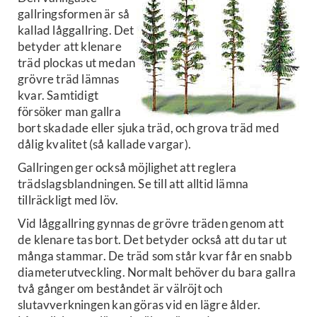
gallringsformen är så
kallad låggallring. Det
betyder att klenare
träd plockas ut medan
grövre träd lämnas
kvar. Samtidigt
försöker man gallra
bort skadade eller sjuka träd, och grova träd med
dålig kvalitet (så kallade vargar).
Gallringen ger också möjlighet att reglera
trädslagsblandningen. Se till att alltid lämna
tillräckligt med löv.
Vid låggallring gynnas de grövre träden genom att
de klenare tas bort. Det betyder också att du tar ut
många stammar. De träd som står kvar får en snabb
diameterutveckling. Normalt behöver du bara gallra
två gånger om beståndet är välröjt och
slutavverkningen kan göras vid en lägre ålder.