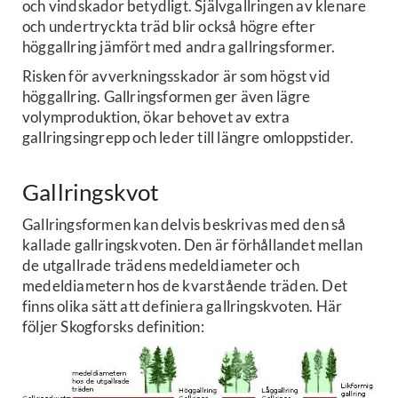
och vindskador betydligt. Självgallringen av klenare
och undertryckta träd blir också högre efter
höggallring jämfört med andra gallringsformer.
Risken för avverkningsskador är som högst vid
höggallring. Gallringsformen ger även lägre
volymproduktion, ökar behovet av extra
gallringsingrepp och leder till längre omloppstider.
Gallringskvot
Gallringsformen kan delvis beskrivas med den så
kallade gallringskvoten. Den är förhållandet mellan
de utgallrade trädens medeldiameter och
medeldiametern hos de kvarstående träden. Det
finns olika sätt att definiera gallringskvoten. Här
följer Skogforsks definition: