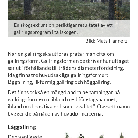
En skogsexkursion besiktigar resultatet av ett
gallringsprogram i tallskogen.
Bild: Mats Hannerz
När en gallring ska utföras pratar man ofta om
gallringsform. Gallringsformen beskriver hur uttaget
ser ut i förhållande till trädens diameterfördelning.
Idag finns tre huvudsakliga gallringsformer:
låggallring, likformig gallring och höggallring.
Det finns också en mängd andra benämningar på
gallringsformerna, ibland med företagsnamnet,
ibland med positiva ord som "kvalitet". Oavsett namn
bygger de på någon av huvudprinciperna.
Låggallring
Den vanligaste