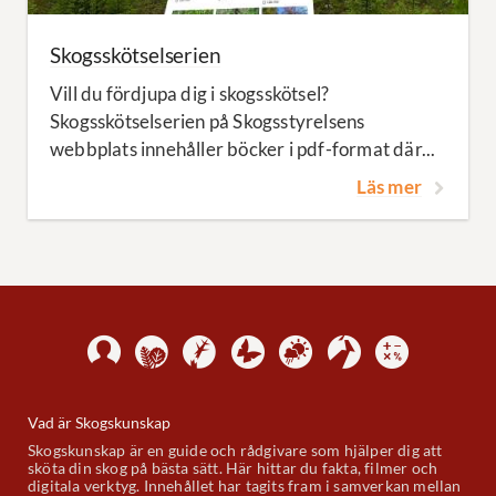
Skogsskötselserien
Vill du fördjupa dig i skogsskötsel?
Skogsskötselserien på Skogsstyrelsens
webbplats innehåller böcker i pdf-format där...
Läs mer
Vad är Skogskunskap
Skogskunskap är en guide och rådgivare som hjälper dig att
sköta din skog på bästa sätt. Här hittar du fakta, filmer och
digitala verktyg. Innehållet har tagits fram i samverkan mellan