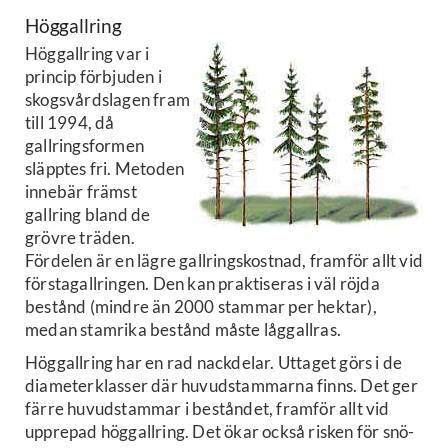
Höggallring
Höggallring var i
princip förbjuden i
skogsvårdslagen fram
till 1994, då
gallringsformen
släpptes fri. Metoden
innebär främst
gallring bland de
grövre träden.
Fördelen är en lägre gallringskostnad, framför allt vid
förstagallringen. Den kan praktiseras i väl röjda
bestånd (mindre än 2000 stammar per hektar),
medan stamrika bestånd måste låggallras.
Höggallring har en rad nackdelar. Uttaget görs i de
diameterklasser där huvudstammarna finns. Det ger
färre huvudstammar i beståndet, framför allt vid
upprepad höggallring. Det ökar också risken för snö-