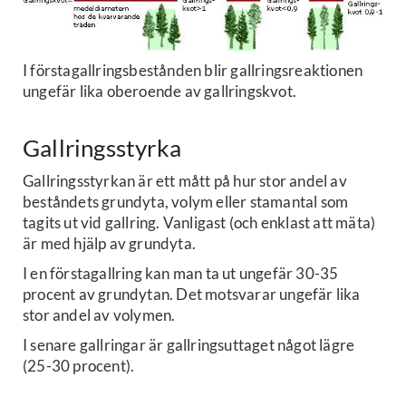
I förstagallringsbestånden blir gallringsreaktionen
ungefär lika oberoende av gallringskvot.
Gallringsstyrka
Gallringsstyrkan är ett mått på hur stor andel av
beståndets grundyta, volym eller stamantal som
tagits ut vid gallring. Vanligast (och enklast att mäta)
är med hjälp av grundyta.
I en förstagallring kan man ta ut ungefär 30-35
procent av grundytan. Det motsvarar ungefär lika
stor andel av volymen.
I senare gallringar är gallringsuttaget något lägre
(25-30 procent).