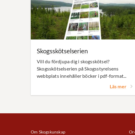
Skogsskötselserien
Vill du fördjupa dig i skogsskötsel?
Skogsskötselserien på Skogsstyrelsens
webbplats innehåller böcker i pdf-format...
Läs mer
Om Skogskunskap
Ord