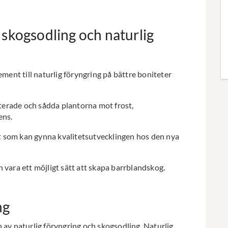
skogsodling och naturlig
ent till naturlig föryngring på bättre boniteter
terade och sådda plantorna mot frost,
ens.
t som kan gynna kvalitetsutvecklingen hos den nya
n vara ett möjligt sätt att skapa barrblandskog.
ng
 av naturlig föryngring och skogsodling. Naturlig