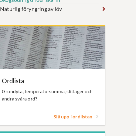
Naturlig föryngring av löv
Ordlista
Grundyta, temperatursumma, slitlager och
andra svåra ord?
Slå upp i ordlistan