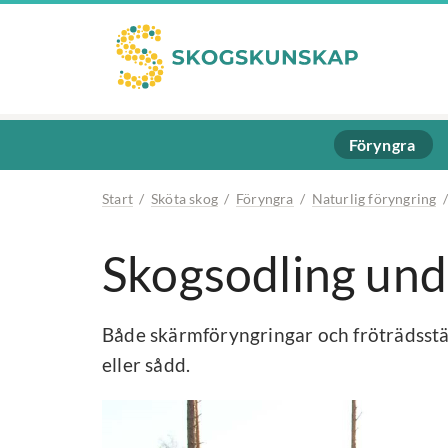
Föryngra
Start
/
Sköta skog
/
Föryngra
/
Naturlig föryngring
Skogsodling und
Både skärmföryngringar och fröträdsstä
eller sådd.