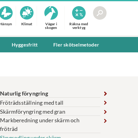
Hänsyn
Klimat
Vägar i
Räkna med
skogen
verktyg
Hyggesfritt
Fler skötselmetoder
Naturlig föryngring
Fröträdsställning med tall
Skärmföryngring med gran
Markberedning under skärm och
fröträd
Skogsodling under skärm