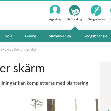
Äga skog
Sköta skog
Skogsskador
Röja
Gallra
Slutavverka
Skogsbränsle
/
Skogsodling under skärm
er skärm
llningar kan kompletteras med plantering