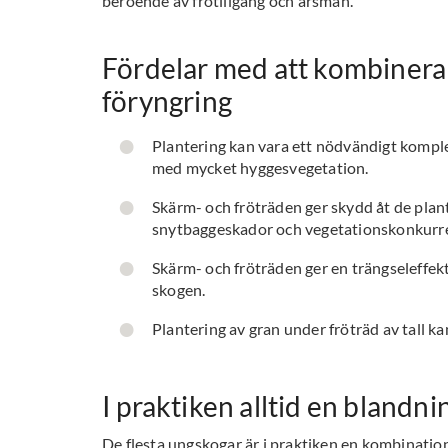
beroende av frötillgång och årsmån.
Fördelar med att kombinera 
föryngring
Plantering kan vara ett nödvändigt komplem
med mycket hyggesvegetation.
Skärm- och fröträden ger skydd åt de plan
snytbaggeskador och vegetationskonkurr
Skärm- och fröträden ger en trängseleffek
skogen.
Plantering av gran under fröträd av tall ka
I praktiken alltid en blandni
De flesta ungskogar är i praktiken en kombination