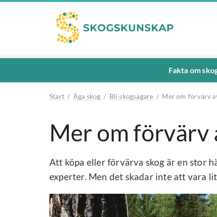
Fakta om sko
Start
/
Äga skog
/
Bli skogsägare
/
Mer om förvärv a
Mer om förvärv 
Att köpa eller förvärva skog är en stor h
experter. Men det skadar inte att vara lit