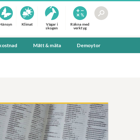
Hänsyn
Klimat
Vägar i
Räkna med
skogen
verktyg
 kostnad
Mått & mäta
Demoytor