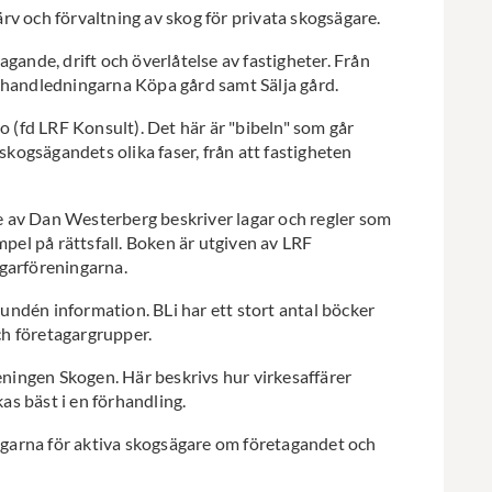
rv och förvaltning av skog för privata skogsägare.
agande, drift och överlåtelse av fastigheter. Från
e handledningarna Köpa gård samt Sälja gård.
o (fd LRF Konsult). Det här är "bibeln" som går
kogsägandets olika faser, från att fastigheten
e av Dan Westerberg beskriver lagar och regler som
pel på rättsfall. Boken är utgiven av LRF
garföreningarna.
Lundén information. BLi har ett stort antal böcker
ch företagargrupper.
eningen Skogen. Här beskrivs hur virkesaffärer
as bäst i en förhandling.
ägarna för aktiva skogsägare om företagandet och