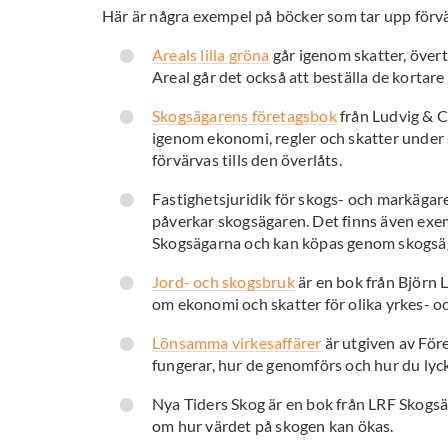
Här är några exempel på böcker som tar upp förvä
Areals lilla gröna
går igenom skatter, övert
Areal går det också att beställa de kortar
Skogsägarens företagsbok
från Ludvig & C
igenom ekonomi, regler och skatter under s
förvärvas tills den överlåts.
Fastighetsjuridik för skogs- och markägar
påverkar skogsägaren. Det finns även exem
Skogsägarna och kan köpas genom skogsä
Jord- och skogsbruk
är en bok från Björn 
om ekonomi och skatter för olika yrkes- o
Lönsamma virkesaffärer
är utgiven av För
fungerar, hur de genomförs och hur du lyck
Nya Tiders Skog är en bok från LRF Skogs
om hur värdet på skogen kan ökas.