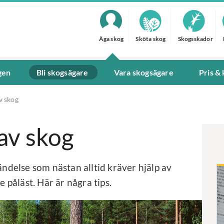
Äga skog
Sköta skog
Skogsskador
gen
Bli skogsägare
Vara skogsägare
Pris &
v skog
av skog
ändelse som nästan alltid kräver hjälp av
e påläst. Här är några tips.