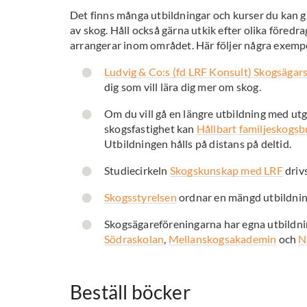
Det finns många utbildningar och kurser du kan gå
av skog. Håll också gärna utkik efter olika föred
arrangerar inom området. Här följer några exempe
Ludvig & Co:s (fd LRF Konsult) Skogsägar
dig som vill lära dig mer om skog.
Om du vill gå en längre utbildning med utg
skogsfastighet kan
Hållbart familjeskogsb
Utbildningen hålls på distans på deltid.
Studiecirkeln
Skogskunskap med LRF
driv
Skogsstyrelsen
ordnar en mängd utbildnin
Skogsägareföreningarna har egna utbildnin
Södraskolan
,
Mellanskogsakademin
och
N
Beställ böcker